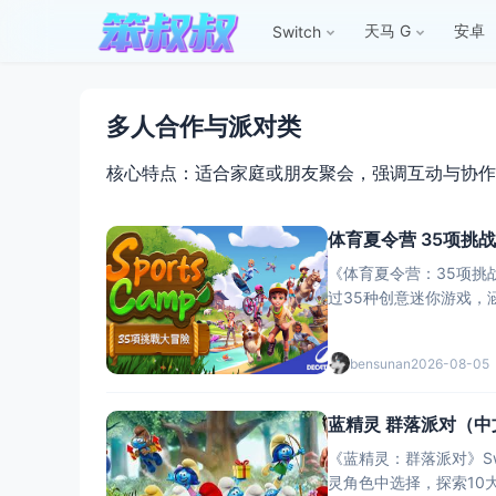
天马 G
安卓
Switch
多人合作与派对类
核心特点：适合家庭或朋友聚会，强调互动与协作
体育夏令营 35项挑
《体育夏令营：35项挑战大
过35种创意迷你游戏，
bensunan
2026-08-05
蓝精灵 群落派对（中
《蓝精灵：群落派对》S
灵角色中选择，探索10