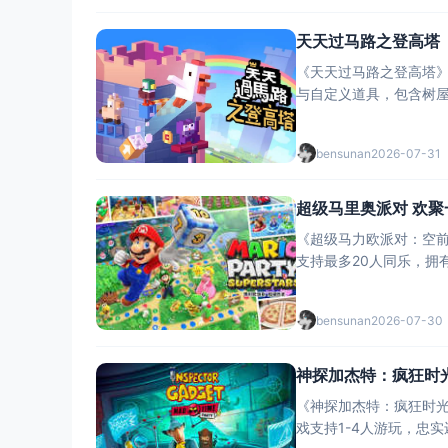
天天过马路之登高塔
《天天过马路之登高塔》S
与自定义道具，包含树屋
bensunan
2026-07-31
超级马里奥派对 欢
《超级马力欧派对：空前盛会
支持最多20人同乐，拥
bensunan
2026-07-30
神探加杰特：疯狂时
《神探加杰特：疯狂时
戏支持1-4人游玩，忠