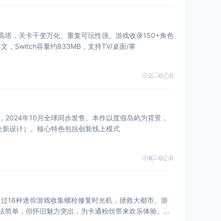
序生成高塔，关卡千变万化、重复可玩性强。游戏收录150+角色
itch容量约833MB，支持TV/桌面/掌
2
0
0
12部作品，2024年10月全球同步发售。本作以度假岛屿为背景，
张全新设计）。核心特色包括创新线上模式
8
0
0
过16种迷你游戏收集螺栓修复时光机，拯救大都市。游
玩法简单，但怀旧魅力突出，为卡通粉丝带来欢乐体验。发