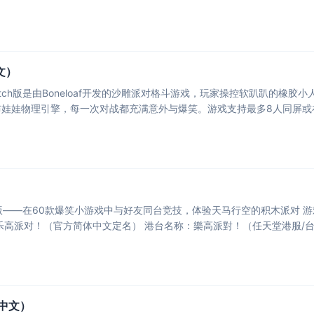
文）
itch版是由Boneloaf开发的沙雕派对格斗游戏，玩家操控软趴趴的橡
娃娃物理引擎，每一次对战都充满意外与爆笑。游戏支持最多8人同屏或
h版——在60款爆笑小游戏中与好友同台竞技，体验天马行空的积木派对 游
国内名称：乐高派对！（官方简体中文定名） 港台名称：樂高派對！（任天堂港服/
中文）