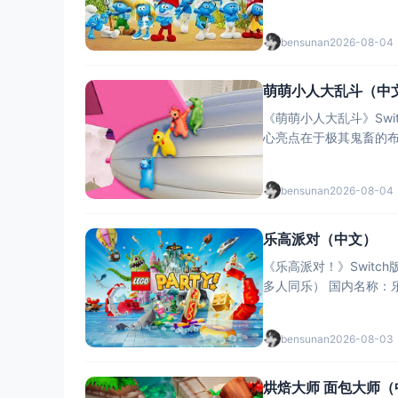
其设计粗糙
bensunan
2026-08-04
萌萌小人大乱斗（中
《萌萌小人大乱斗》Sw
心亮点在于极其鬼畜的布
定义。全区中文
bensunan
2026-08-04
乐高派对（中文）
《乐高派对！》Switc
多人同乐） 
bensunan
2026-08-03
烘焙大师 面包大师（