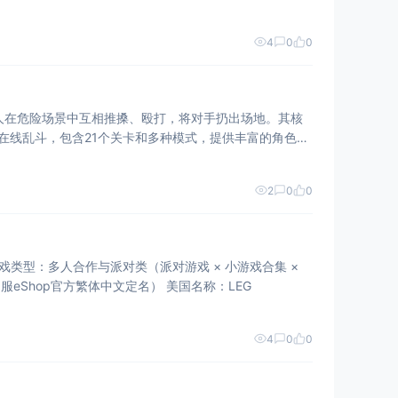
4
0
0
胶小人在危险场景中互相推搡、殴打，将对手扔出场地。其核
在线乱斗，包含21个关卡和多种模式，提供丰富的角色自
2
0
0
戏类型：多人合作与派对类（派对游戏 × 小游戏合集 ×
台服eShop官方繁体中文定名） 美国名称：LEG
4
0
0