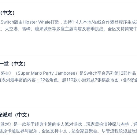
（中文）
witch版由Hipster Whale打造，支持1-4人本地/在线合作攀登程
、太空港、雪峰、糖果城堡等多座主题高塔及赛季挑战。全区支持简繁中文，Sw
聚一堂（中文）
》（Super Mario Party Jamboree）是Switch平台系列第
有系列最丰富的内容：22名角色、超110款小游戏及7张棋盘地图（含5
光派对（中文）
光派对》是一款基于经典卡通的多人派对游戏，玩家需扮演神探加杰特，通
实还原卡通世界与配乐，全区支持中文，适合家庭聚会。尽管流程较短且