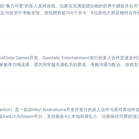
tch》是一款“暴力可爱”的多人派对游戏。玩家在充满面团生物的世界中捕捉并
乱与欢笑中考验友情。游戏拥有超100个关卡、6位面包大师及独特合并
Side Games开发、Daedalic Entertainment发行的多人合作竞速派
）。两名玩家被弹力绳连接，需共同穿越充满机关的赛道，考验沟通与配合。游戏
terbot）是一款由Hey! Kookaburra开发并发行的多人合作与派对
陆Switch与Steam平台，支持最多4人本地同屏乱斗。玩家操控可爱