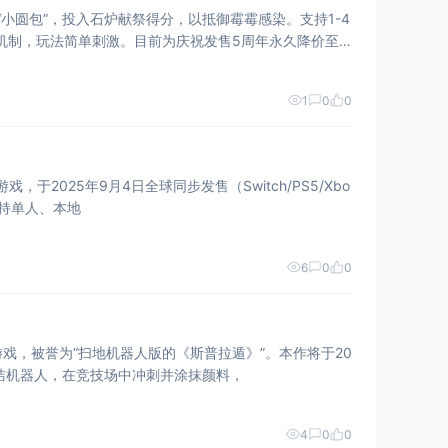
合并“小圆包”，投入石炉献祭得分，以抵御霉霉感染。支持1-4
机制，玩法简单刺激。目前为庆祝发售5周年永久降价至
1
0
0
对游戏，于2025年9月4日全球同步发售（Switch/PS5/Xbo
支持单人、本地
6
0
0
类动作游戏，被誉为“扫地机器人版的《斯普拉遁》”。本作将于20
的清洁机器人，在竞技场中冲刺并涂抹颜料，
4
0
0