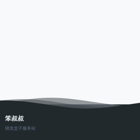
笨叔叔
骁龙盒子服务站