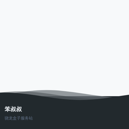
笨叔叔
骁龙盒子服务站