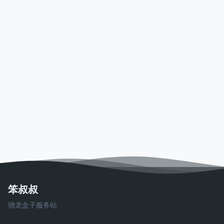
笨叔叔
骁龙盒子服务站