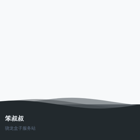
笨叔叔
骁龙盒子服务站