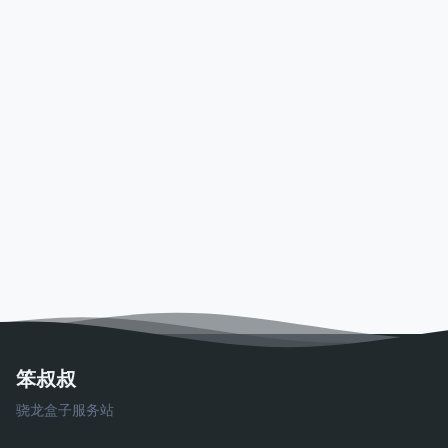
笨叔叔
骁龙盒子服务站