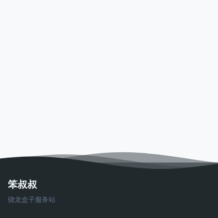
笨叔叔
骁龙盒子服务站