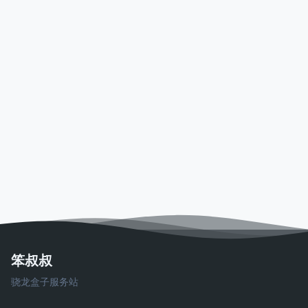
笨叔叔
骁龙盒子服务站