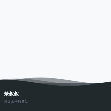
笨叔叔
骁龙盒子服务站