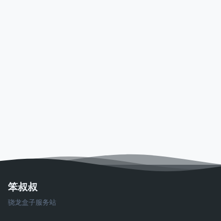
笨叔叔
骁龙盒子服务站