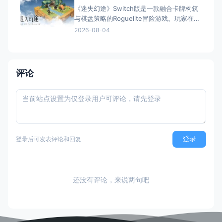
定名） 港台名称：忍者龜：戰術性打擊（官
《迷失幻途》Switch版是一款融合卡牌构筑
方繁体中文定名） 美国名称：Teena
与棋盘策略的Roguelite冒险游戏。玩家在随
机生成的8×8棋盘上回合制战斗，三大职业
2026-08-04
六种角色各具特色，搭配300+卡牌与
100+秘宝，带来每局不同的策略体验。
Steam获"特别好评"，全区简繁中文支持，掌
上即可开启异世界求生之旅。
评论
登录
登录后可发表评论和回复
还没有评论，来说两句吧