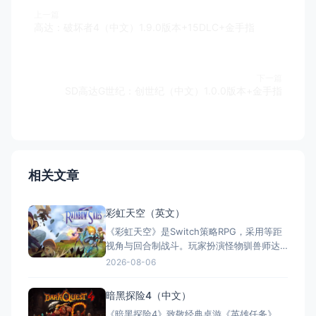
上一篇
高达：破坏者4（中文）1.9.0版本+15DLC+金手指
下一篇
SD高达G世纪：创世纪（中文）1.0.0版本+金手指
相关文章
彩虹天空（英文）
《彩虹天空》是Switch策略RPG，采用等距
视角与回合制战斗。玩家扮演怪物驯兽师达
米安，因宿醉搞砸测验后卷入敌对势力冲
2026-08-06
突。游戏核心为怪物驯养与角色自定义，搭
配海量支线和小游戏，提供超150小时的丰富
暗黑探险4（中文）
体验。目前仅支持英文，暂无中文。
《暗黑探险4》致敬经典桌游《英雄任务》，