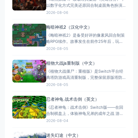
以数字化方式完美还原回合制桌面角色扮演
体验。游戏包含30个手工打造的战役任务、
2026-08-06
10位独特英雄及营地养成系统，支持最多3人
本地合作与创意工坊式的"创造者模式"。
晦暗神祇2（汉化中文）
Switch版容量仅2.3GB，支持TV、桌面、掌
《晦暗神祇2》是备受好评的像素风回合制策
机及Nintendo Switch 2模式，并提供全
略RPG续作。故事发生在前作25年后，玩家
率领20位英雄与45种分支职业，在政治漩涡
2026-08-05
与背叛中抵御外敌。游戏核心在于深度的决
策与羁绊系统，每个选择均影响战局，提供
植物大战js重制版（中文）
极高的重玩性。复古像素艺术与精美战斗动
《植物大战僵尸：重植版》是Switch平台经
画带来原汁原味的战棋体验。Switch版仅
典塔防游戏高清重制版，完整保留原版塔防
704MB，轻量便携
玩法并升级HD画质。新增本地合作与PvP模
2026-08-05
式，以及"阴云天""安息吧"等挑战玩法，附带
艺术图库等丰富收藏内容。全区中文支持，
忍者神龟 战术击倒（英文）
1-2人游玩，售价19.99美元。
《忍者神龟：战术击倒》Switch版——在回
合制棋盘上，体验神龟兄弟的成年之战 游戏
类型：策略战棋类（回合制战术 × 清版格斗
2026-08-04
融合 × 单人） 国内名称：忍者神龟：战术
击倒 / 忍者神龟：战术突袭（官方简体中文
迷失幻途（中文）