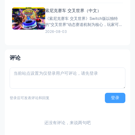
戏以爽快真实的驾驶手感为核心，配合强大
的DIY赛道编辑器，自由创造并分享梦幻赛
索尼克赛车 交叉世界（中文）
道。IGN盛赞其为“出色街机赛车”，
《索尼克赛车 交叉世界》Switch版以独特
Metacritic均分73，精准还原童年赛车想
的"交叉世界"动态赛道机制为核心，玩家可在
象。全
24条赛道与15个维度间实时穿梭竞速，带来
2026-08-03
每局不同的路线体验。游戏拥有系列最大规
模的内容阵容——23名角色、45种车辆、70
种装置，支持最多12人在线竞速与8人本地联
机。本作被媒体誉为索尼克赛车系列巅峰之
评论
作，IGN
登录
登录后可发表评论和回复
还没有评论，来说两句吧