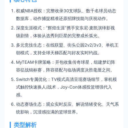
权威NBA授权：完整收录30支球队、数千名球员动态
数据库，动作捕捉精准还原招牌技能与庆祝动作。
深度生涯模式：“辉煌生涯”携手安东尼·麦凯演绎影视
级剧情，体验从选秀到巨星的完整成长弧光。
多元竞技生态：在线联盟、街头公园2v2/3v3、单机王
朝模式，支持全球天梯匹配与好友实时约战。
MyTEAM卡牌策略：开包收集传奇球星，组建梦幻阵
容征战锦标赛，阵容搭配与临场调度决胜毫厘之间。
Switch专属优化：TV模式高清呈现赛场细节，掌机模
式触控快速换人/战术，Joy-Con体感投篮增强代入
感。
动态赛场生态：观众实时反应、解说情绪变化、天气系
统影响，沉浸感拉满的篮球世界。
类型解析