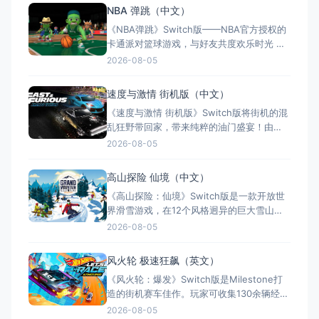
经典赛道展开竞速。游戏融合漂移、涡轮加
NBA 弹跳（中文）
速与空中特技，支持车辆变身怪兽卡车，解
《NBA弹跳》Switch版——NBA官方授权的
锁独特能力与驾驶技巧。提供1-2人本地同乐
卡通派对篮球游戏，与好友共度欢乐时光 游
模式，
戏类型：竞技体育类（街机篮球 × 多人派对
2026-08-05
× 卡通风格） 国内名称：NBA弹跳 / NBA
BOUNCE（官方简体中文定名） 港台名称：
速度与激情 街机版（中文）
NBA彈跳 / NBA BOUNCE（官方繁体中文定
《速度与激情 街机版》Switch版将街机的混
名） 美国
乱狂野带回家，带来纯粹的油门盛宴！由
《Cruis‘n Blast》团队打造，提供8款电影授
2026-08-05
权传奇车辆与6条可破坏赛道。玩家可完成拦
截导弹、迫降飞机等高风险任务，支持漂
高山探险 仙境（中文）
移、氮气加速及本地双人分屏。全区简繁中
《高山探险：仙境》Switch版是一款开放世
文支持，容量轻量、单局流程短，适合快速
界滑雪游戏，在12个风格迥异的巨大雪山中
爽玩。虽无深
自由驰骋。游戏提供超级大回转、坡面障碍
2026-08-05
技巧等丰富赛事与挑战，支持最多4人本地同
乐。独创“禅意模式”可移除一切干扰，让玩家
风火轮 极速狂飙（英文）
独享静谧雪景。全区简体中文支持，画面精
《风火轮：爆发》Switch版是Milestone打
致且60帧流畅，兼具滑雪快感与探险乐趣，
造的街机赛车佳作。玩家可收集130余辆经典
是适合全年龄的解压
风火轮车，在标志性橙色赛道极速狂飙。游
2026-08-05