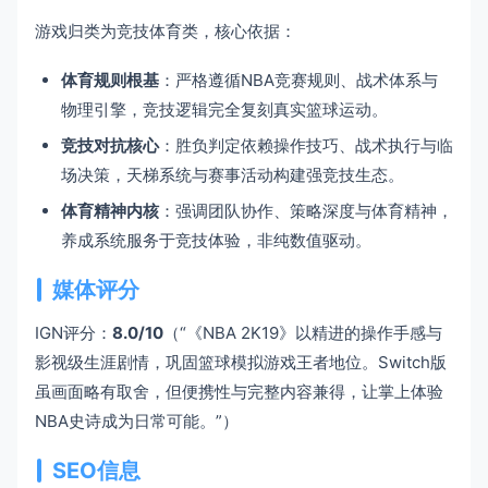
游戏归类为竞技体育类，核心依据：
体育规则根基
：严格遵循NBA竞赛规则、战术体系与
物理引擎，竞技逻辑完全复刻真实篮球运动。
竞技对抗核心
：胜负判定依赖操作技巧、战术执行与临
场决策，天梯系统与赛事活动构建强竞技生态。
体育精神内核
：强调团队协作、策略深度与体育精神，
养成系统服务于竞技体验，非纯数值驱动。
媒体评分
IGN评分：
8.0/10
（“《NBA 2K19》以精进的操作手感与
影视级生涯剧情，巩固篮球模拟游戏王者地位。Switch版
虽画面略有取舍，但便携性与完整内容兼得，让掌上体验
NBA史诗成为日常可能。”）
SEO信息