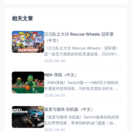
相关文章
汪汪队立大功 Rescue Wheels 冠军赛
（中文）
《汪汪队立大功 Rescue Wheels：冠军赛》
是一款官方授权的街机竞速游戏，2025年10
月31日全球同步发售。毛毛、天天等汪汪队
2026-08-06
成员驾驶专属车辆，在冒险湾、丛林等12条
经典赛道展开竞速。游戏融合漂移、涡轮加
NBA 弹跳（中文）
速与空中特技，支持车辆变身怪兽卡车，解
《NBA弹跳》Switch版——NBA官方授权的
锁独特能力与驾驶技巧。提供1-2人本地同乐
卡通派对篮球游戏，与好友共度欢乐时光 游
模式，
戏类型：竞技体育类（街机篮球 × 多人派对
2026-08-05
× 卡通风格） 国内名称：NBA弹跳 / NBA
BOUNCE（官方简体中文定名） 港台名称：
速度与激情 街机版（中文）
NBA彈跳 / NBA BOUNCE（官方繁体中文定
《速度与激情 街机版》Switch版将街机的混
名） 美国
乱狂野带回家，带来纯粹的油门盛宴！由
《Cruis‘n Blast》团队打造，提供8款电影授
2026-08-05