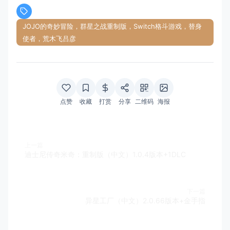
JOJO的奇妙冒险，群星之战重制版，Switch格斗游戏，替身
使者，荒木飞吕彦
点赞
收藏
打赏
分享
二维码
海报
上一篇
迪士尼传奇米奇：重制版（中文）1.0.4版本+1DLC
下一篇
异星工厂（中文）2.0.66版本+金手指