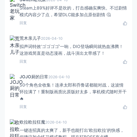
Steam上89%好评不是吹的，打击感确实爽快。不过剧情
模式内容少了点，希望DLC能多加点原创剧情 🤔
回复
荒木亲儿子
2026-04-10
拟声词特效‘ゴゴゴゴ’一响，DIO登场瞬间就热血沸腾！
这游戏简直是动态漫画，战斗演出太带感了！
回复
JOJO厨的日常
2026-04-10
50个角色全收集！连承太郎和乔鲁诺都能对战，这波情
怀拉满了！重制版画质比原版好太多，掌机模式随时开干
🔥
回复
欧拉欧拉狂魔
2026-04-10
一键连招真的太爽了，新手也能打出‘欧拉欧拉’的快感，
但建议加个练习模式教程，现在打BOSS有点懵