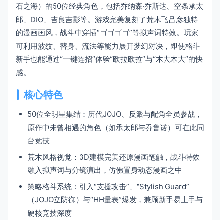
石之海）的50位经典角色，包括乔纳森·乔斯达、空条承太
郎、DIO、吉良吉影等。游戏完美复刻了荒木飞吕彦独特
的漫画画风，战斗中穿插“ゴゴゴゴ”等拟声词特效。玩家
可利用波纹、替身、流法等能力展开梦幻对决，即使格斗
新手也能通过“一键连招”体验“欧拉欧拉”与“木大木大”的快
感。
核心特色
50位全明星集结：历代JOJO、反派与配角全员参战，
原作中未曾相遇的角色（如承太郎与乔鲁诺）可在此同
台竞技
荒木风格视觉：3D建模完美还原漫画笔触，战斗特效
融入拟声词与分镜演出，仿佛置身动态漫画之中
策略格斗系统：引入“支援攻击”、“Stylish Guard”
（JOJO立防御）与“HH量表”爆发，兼顾新手易上手与
硬核竞技深度