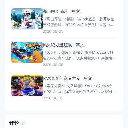
权传奇车辆与6条可破坏赛道。玩家可完成拦
截导弹、迫降飞机等高风险任务，支持漂
高山探险 仙境（中文）
移、氮气加速及本地双人分屏。全区简繁中
《高山探险：仙境》Switch版是一款开放世
文支持，容量轻量、单局流程短，适合快速
界滑雪游戏，在12个风格迥异的巨大雪山中
爽玩。虽无深
自由驰骋。游戏提供超级大回转、坡面障碍
2026-08-05
技巧等丰富赛事与挑战，支持最多4人本地同
乐。独创“禅意模式”可移除一切干扰，让玩家
风火轮 极速狂飙（英文）
独享静谧雪景。全区简体中文支持，画面精
《风火轮：爆发》Switch版是Milestone打
致且60帧流畅，兼具滑雪快感与探险乐趣，
造的街机赛车佳作。玩家可收集130余辆经典
是适合全年龄的解压
风火轮车，在标志性橙色赛道极速狂飙。游
2026-08-05
戏以爽快真实的驾驶手感为核心，配合强大
的DIY赛道编辑器，自由创造并分享梦幻赛
索尼克赛车 交叉世界（中文）
道。IGN盛赞其为“出色街机赛车”，
《索尼克赛车 交叉世界》Switch版以独特
Metacritic均分73，精准还原童年赛车想
的"交叉世界"动态赛道机制为核心，玩家可在
象。全
24条赛道与15个维度间实时穿梭竞速，带来
2026-08-03
每局不同的路线体验。游戏拥有系列最大规
模的内容阵容——23名角色、45种车辆、70
种装置，支持最多12人在线竞速与8人本地联
机。本作被媒体誉为索尼克赛车系列巅峰之
评论
7
作，IGN