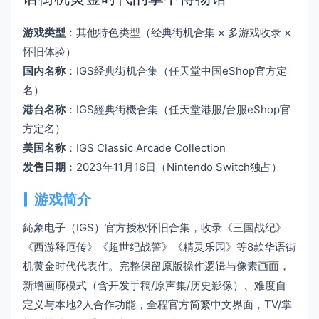
游戏类型
：其他特色类型（经典街机合集 × 多游戏收录 ×
怀旧体验）
国内名称
：IGS经典街机合集（任天堂中国eShop官方定
名）
港台名称
：IGS經典街機合集（任天堂港服/台服eShop官
方定名）
美国名称
：IGS Classic Arcade Collection
发售日期
：2023年11月16日（Nintendo Switch独占）
游戏简介
鈊象电子（IGS）官方授权怀旧合集，收录《三国战纪》
《西游释厄传》《超世纪战警》《精灵乐园》等8款华语街
机黄金时代代表作。完整保留原版操作逻辑与像素画面，
新增画廊模式（含开发手稿/原声集/历史影像）、难度自
定义与本地2人合作功能，全程官方简繁中文界面，TV/掌