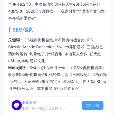
合评分8.2/10，本次高清复刻获任天堂eShop用户评分
4.8/5.0
（2026年3月数据），玩家盛赞“华语街机文化数
字存档的里程碑”。
SEO信息
关键词
：IGS经典街机合集, IGS經典街機合集, IGS
Classic Arcade Collection, Switch怀旧游戏, 三国战纪,
西游释厄传, 鈊象电子, 街机合集, 本地双人合作, 任天堂
eShop, 华语游戏文化
Meta描述
：Switch独占怀旧神作！《IGS经典街机合集》
收录8款华语街机黄金时代经典，含《三国战纪》《西游释
厄传》。画廊模式+难度自定义+本地双人，任天堂eShop
用户4.8分认证。掌中重温街机厅热血记忆！
下载资源
立即下载
来源：夸克网盘 | 提取码:
9qfi