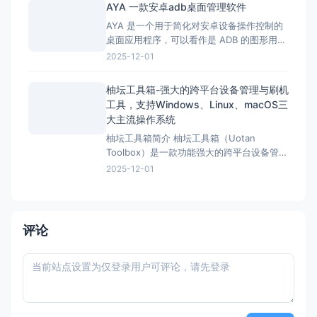
AYA 一款安卓adb桌面管理软件
为什么选择《搞机工具箱》？ 免ROOT:
AYA 是一个用于简化对安卓设备操作控制的
桌面应用程序，可以看作是 ADB 的图形用户
界面。 屏幕镜像 高清低延迟投屏，支持键鼠
2025-12-01
操控、录屏与截图。 文件管理 目录浏览、
查看上传下载文件。 应用管理 安装卸载应
柚坛工具箱-强大的跨平台设备管理与刷机
用、清除数据、启停与 APK 导出一应俱全。
工具，支持Windows、Linux、macOS三
进程管理 实时查看
大主流操作系统
柚坛工具箱简介 柚坛工具箱（Uotan
Toolbox）是一款功能强大的跨平台设备管理
与刷机工具，专为Android、OpenHarmony
2025-12-01
及HarmonyOS设备设计，支持Windows、
Linux、macOS三大主流操作系统，并提供全
球首款原生适配龙芯架构的版本。它以直观
的现代化界面和丰富的功
评论