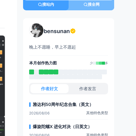
搜站内
搜全网
bensunan
晚上不愿睡，早上不愿起
本月创作热力图
少
多
作者好文
作者发言
雅达利50周年纪念合集（英文）
其他特色类型
2026/08/06
爆旋陀螺X 进化对决（日英文）
其他特色类型
2026/08/06