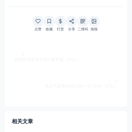
点赞
收藏
打赏
分享
二维码
海报
上一篇
新超级马里奥兄弟U 豪华版（中文）
下一篇
纸片马里奥折纸王国+1.0.1升补（中文）
相关文章