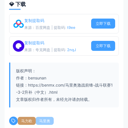
💎 ​
​下载​
复制提取码
立即下载
来源：百度网盘 | 提取码:
t9ee
复制提取码
立即下载
来源：夸克网盘 | 提取码:
2nqJ
版权声明：
作者：bensunan
链接：https://benmx.com/马里奥激战前锋-战斗联赛1
-3-2升补（中文）.html
文章版权归作者所有，未经允许请勿转载。
马力欧
马里奥