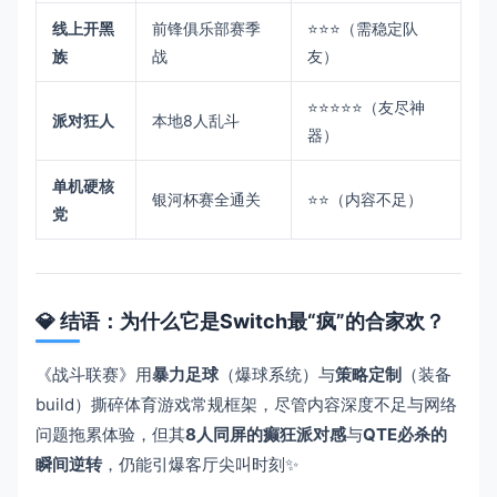
​线上开黑
前锋俱乐部赛季
⭐⭐⭐（需稳定队
族​
战
友）
⭐⭐⭐⭐⭐（友尽神
​派对狂人​
本地8人乱斗
器）
​单机硬核
银河杯赛全通关
⭐⭐（内容不足）
党​
💎 ​
​结语：为什么它是Switch最“疯”的合家欢？​
《战斗联赛》用​
​暴力足球​
​（爆球系统）与​
​策略定制​
​（装备
build）撕碎体育游戏常规框架，尽管内容深度不足与网络
问题拖累体验，但其​
​8人同屏的癫狂派对感​
​与​
​QTE必杀的
瞬间逆转​
​，仍能引爆客厅尖叫时刻✨