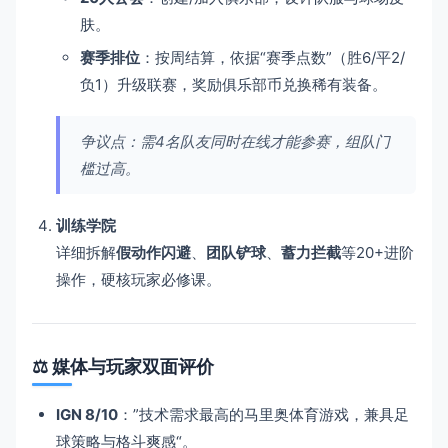
肤。
​赛季排位​
​：按周结算，依据“赛季点数”（胜6/平2/
负1）升级联赛，奖励俱乐部币兑换稀有装备。
争议点：需4名队友同时在线才能参赛，组队门
槛过高。
​训练学院​
详细拆解​
​假动作闪避​
​、​
​团队铲球​
​、​
​蓄力拦截​
​等20+进阶
操作，硬核玩家必修课。
⚖️ ​
​媒体与玩家双面评价​
​IGN 8/10​
​：”技术需求最高的马里奥体育游戏，兼具足
球策略与格斗爽感“。