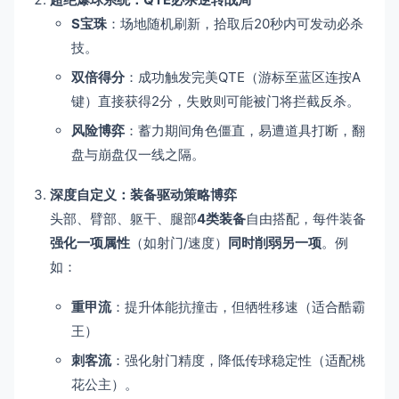
​S宝珠​
​：场地随机刷新，拾取后20秒内可发动必杀
技。
​双倍得分​
​：成功触发完美QTE（游标至蓝区连按A
键）直接获得2分，失败则可能被门将拦截反杀。
​风险博弈​
​：蓄力期间角色僵直，易遭道具打断，翻
盘与崩盘仅一线之隔。
​深度自定义：装备驱动策略博弈​
头部、臂部、躯干、腿部​
​4类装备​
​自由搭配，每件装备​
强化一项属性​
​（如射门/速度）​
​同时削弱另一项​
​。例
如：
​重甲流​
​：提升体能抗撞击，但牺牲移速（适合酷霸
王）
​刺客流​
​：强化射门精度，降低传球稳定性（适配桃
花公主）。