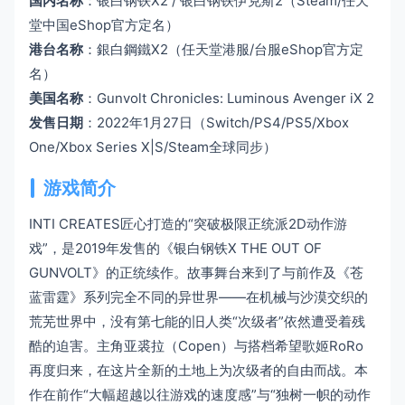
国内名称
：银白钢铁X2 / 银白钢铁伊克斯2（Steam/任天
堂中国eShop官方定名）
港台名称
：銀白鋼鐵X2（任天堂港服/台服eShop官方定
名）
美国名称
：Gunvolt Chronicles: Luminous Avenger iX 2
发售日期
：2022年1月27日（Switch/PS4/PS5/Xbox
One/Xbox Series X|S/Steam全球同步）
游戏简介
INTI CREATES匠心打造的“突破极限正统派2D动作游
戏”，是2019年发售的《银白钢铁X THE OUT OF
GUNVOLT》的正统续作。故事舞台来到了与前作及《苍
蓝雷霆》系列完全不同的异世界——在机械与沙漠交织的
荒芜世界中，没有第七能的旧人类“次级者”依然遭受着残
酷的迫害。主角亚裘拉（Copen）与搭档希望歌姬RoRo
再度归来，在这片全新的土地上为次级者的自由而战。本
作在前作“大幅超越以往游戏的速度感”与“独树一帜的动作