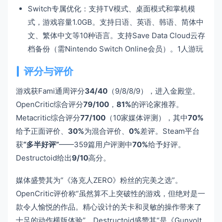
Switch专属优化：支持TV模式、桌面模式和掌机模
式，游戏容量1.0GB。支持日语、英语、韩语、简体中
文、繁体中文等10种语言。支持Save Data Cloud云存
档备份（需Nintendo Switch Online会员）。1人游玩
评分与评价
游戏获Fami通周评分
34/40
（9/8/8/9），进入金殿堂。
OpenCritic综合评分
79/100
，
81%
的评论家推荐。
Metacritic综合评分
77/100
（10家媒体评测），其中
70%
给予正面评价、
30%
为混合评价、
0%
差评。Steam平台
获
“多半好评”
——359篇用户评测中
70%
给予好评。
Destructoid给出
9/10
高分。
媒体盛赞其为“《洛克人ZERO》粉丝的完美之选”。
OpenCritic评价称“虽然算不上突破性的游戏，但绝对是一
款令人愉悦的作品。精心设计的关卡和灵敏的操作带来了
十足的动作横版体验”。Destructoid盛赞其“是《Gunvolt