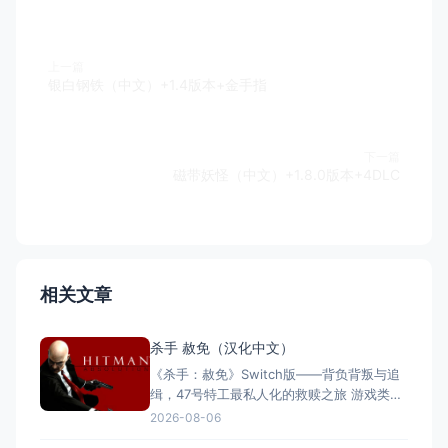
上一篇
银白钢铁（中文）+1.4版本+金手指
下一篇
磁带妖怪（中文）+1.8.0版本+4DLC
相关文章
杀手 赦免（汉化中文）
《杀手：赦免》Switch版——背负背叛与追
缉，47号特工最私人化的救赎之旅 游戏类
型：动作冒险类（第三人称潜行暗杀 × 动作
2026-08-06
射击 × 单人） 国内名称：杀手：赦免 / 杀