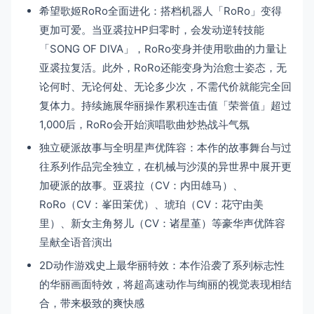
希望歌姬RoRo全面进化：搭档机器人「RoRo」变得
更加可爱。当亚裘拉HP归零时，会发动逆转技能
「SONG OF DIVA」，RoRo变身并使用歌曲的力量让
亚裘拉复活。此外，RoRo还能变身为治愈士姿态，无
论何时、无论何处、无论多少次，不需代价就能完全回
复体力。持续施展华丽操作累积连击值「荣誉值」超过
1,000后，RoRo会开始演唱歌曲炒热战斗气氛
独立硬派故事与全明星声优阵容：本作的故事舞台与过
往系列作品完全独立，在机械与沙漠的异世界中展开更
加硬派的故事。亚裘拉（CV：内田雄马）、
RoRo（CV：峯田茉优）、琥珀（CV：花守由美
里）、新女主角努儿（CV：诸星堇）等豪华声优阵容
呈献全语音演出
2D动作游戏史上最华丽特效：本作沿袭了系列标志性
的华丽画面特效，将超高速动作与绚丽的视觉表现相结
合，带来极致的爽快感