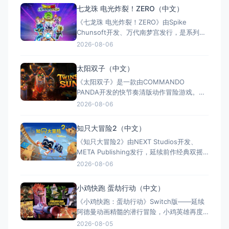
手5：赦免（官方简体中文定名） 港台名
七龙珠 电光炸裂！ZERO（中文）
称：杀手：赦免（官方繁体中文定名） 美国
《七龙珠 电光炸裂！ZERO》由Spike
名称：Hitman: Absoluti
Chunsoft开发、万代南梦宫发行，是系列暌
违17年的正统续作。Switch及Switch 2双平
2026-08-06
台同步发售，收录180+角色，涵盖《龙珠
Z》《龙珠超》等经典篇章。游戏以高度还原
太阳双子（中文）
的高速3D格斗为核心，支持体感操控与全区
《太阳双子》是一款由COMMANDO
中文，融合故事、竞技与创作多种模式。
PANDA开发的快节奏清版动作冒险游戏。双
胞胎兄弟为拯救被掳走的妹妹，踏上横跨荒
2026-08-06
野、密林、诅咒矿坑与古老神殿的征途。游
戏支持本地双人同屏合作，是沙发联机的绝
知只大冒险2（中文）
佳选择；25个手工关卡、史诗头目战与即时
《知只大冒险2》由NEXT Studios开发、
强化系统带来丰富体验。全区中文支持，容
META Publishing发行，延续前作经典双摇
量仅1GB，Switch/S
杆控制双腿的玩法，首次支持最多4人联机合
2026-08-06
作与2v2对抗。新增滑翔翼、抓钩及"合体"谜
题机制，加入关卡编辑器和自定义装扮，支
小鸡快跑 蛋劫行动（中文）
持跨平台联机与全区中文，2025年11月5日
《小鸡快跑：蛋劫行动》Switch版——延续
全平台发售，Switch港服约73
阿德曼动画精髓的潜行冒险，小鸡英雄再度
集结 游戏类型：动作冒险类（潜行 × 动作平
2026-08-05