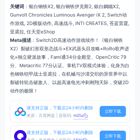
关键词
：银白钢铁X2, 银白钢铁伊克斯2, 銀白鋼鐵X2,
Gunvolt Chronicles Luminous Avenger iX 2, Switch动
作游戏, 2D横版动作, 高速战斗, INTI CREATES, 苍蓝雷霆,
亚裘拉, 任天堂eShop
Meta描述
：Switch2D高速动作游戏续作！《银白钢铁
X2》裂破幻形双形态战斗×EX武器头目攻略×RoRo歌声进
化×独立硬派故事，Fami通34分金殿堂、OpenCritic 79
分、Metacritic 77分认证。掌机TV双模式体验，化身为白
色钢铁铠甲战士亚裘拉，在机械与沙漠交织的异世界中以
裂破转轮击破敌人、以超高速电光冲刺翱翔天际，突破2D
动作的极限！
请支持正版，下载后24小时内删除
立即下载
来源：百度网盘 | 提取码:
m2tu
请支持正版，下载后24小时内删除
立即下载