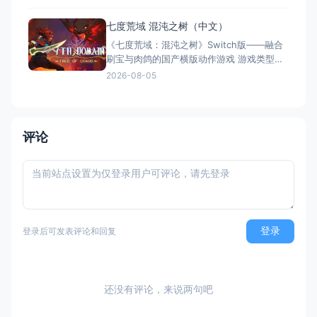
台 × 合作解谜） 国内名称：小鸡快跑：蛋
劫行动 / 落跑鸡：蛋劫行动（官方简体中文
七度荒域 混沌之树（中文）
定名） 港台名称：落跑雞：蛋劫行動（官方
《七度荒域：混沌之树》Switch版——融合
繁体中文定名） 美国名称：Chicke
刷宝与肉鸽的国产横版动作游戏 游戏类型：
动作冒险类（2D横版动作 × Roguelike × 类
2026-08-05
银河恶魔城 × 刷宝） 国内名称：七度荒
域：混沌之树（官方简体中文定名） 港台名
称：七度荒域：混沌之樹（任天堂港服/台服
eShop官方繁体中文定名）
评论
登录
登录后可发表评论和回复
还没有评论，来说两句吧