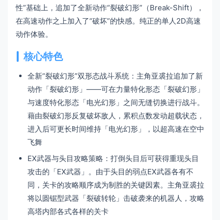
性”基础上，追加了全新动作“裂破幻形”（Break-Shift），
在高速动作之上加入了“破坏”的快感。纯正的单人2D高速
动作体验。
核心特色
全新“裂破幻形”双形态战斗系统：主角亚裘拉追加了新
动作「裂破幻形」——可在力量特化形态「裂破幻形」
与速度特化形态「电光幻形」之间无缝切换进行战斗。
藉由裂破幻形反复破坏敌人，累积点数发动超载状态，
进入后可更长时间维持「电光幻形」，以超高速在空中
飞舞
EX武器与头目攻略策略：打倒头目后可获得重现头目
攻击的「EX武器」。由于头目的弱点EX武器各有不
同，关卡的攻略顺序成为制胜的关键因素。主角亚裘拉
将以圆锯型武器「裂破转轮」击破袭来的机器人，攻略
高塔内部各式各样的关卡