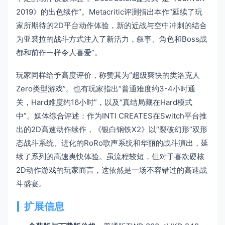
2019》的出色续作”。Metacritic评测指出本作“延续了玩
家所期待的2D平台动作体验，新的近战与空中冲刺的结合
为亚裘拉的战斗方式注入了新活力，叙事、角色和Boss战
都和前作一样令人喜爱”。
玩家同样给予高度评价，称赞其为“超级爽快的类洛克人
Zero类型游戏”。也有玩家指出“普通难度约3-4小时通
关，Hard难度约16小时”，以及“真结局藏在Hard模式
中”。媒体综合评述：作为INTI CREATES在Switch平台推
出的2D高速动作续作，《银白钢铁X2》以“裂破幻形”双形
态战斗系统、进化的RoRo歌声系统和华丽的战斗演出，延
续了系列的高速爽快体验。虽流程较短，但对于喜欢硬核
2D动作游戏的玩家而言，这依然是一场不容错过的高速战
斗盛宴。
扩展信息