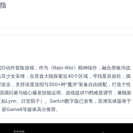
手指
ch平台2D动作冒险游戏，作为《Rabi-Ribi》精神续作，融合类银河战
耳少女采维，在亚兹大陆探索近40个区域，寻找星辰齿轮，揭
攻击，支持深度连招与300+种“魔淬”装备自由搭配，打造个性
计，强调闪避与核心爆发技能运用。游戏提供11档难度调节，兼顾新
Lynn、日笠阳子）。Switch数字版已发售，亚洲实体版将于
%，获Game8等媒体高分推荐。