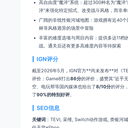
高自由度“魔淬”系统：超过300种名为“魔
淬”来强化特定招式、改变战斗风格，而非单纯
广阔的非线性银河城地图：游戏拥有近40
林等风格迥异的场景中冒险
丰富的难度选项与周目内容：提供多达11
战。通关后还有更多高难度内容等待探索
IGN评分
截至2026年5月，IGN官方**尚未发布**
评价：Game8打出
86分
的评价，盛赞其“近乎
空、电玩帮等国内媒体也给出了
8/10分
的评分，
了
90%的特别好评
。
SEO信息
关键词
：TEVI, 采维, Switch动作游戏, 类银河城
任天堂eShop