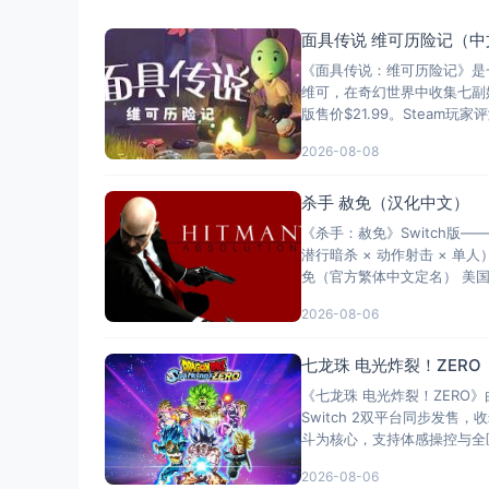
面具传说 维可历险记（中
《面具传说：维可历险记》是
维可，在奇幻世界中收集七副始
版售价$21.99。Steam
2026-08-08
杀手 赦免（汉化中文）
《杀手：赦免》Switch版
潜行暗杀 × 动作射击 × 单
免（官方繁体中文定名） 美国名称：H
2026-08-06
七龙珠 电光炸裂！ZER
《七龙珠 电光炸裂！ZERO》由
Switch 2双平台同步发
斗为核心，支持体感操控与全
2026-08-06