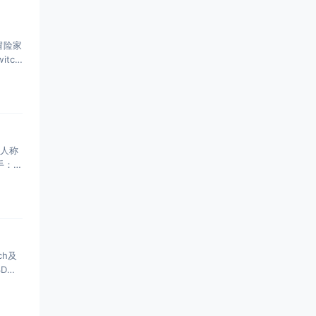
冒险家
tch
三人称
手：赦
ch及
3D格