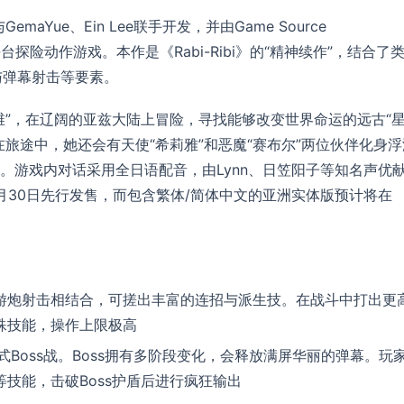
emaYue、Ein Lee联手开发，并由Game Source
2D平台探险动作游戏。本作是《Rabi-Ribi》的“精神续作”，结合了
格与弹幕射击等要素。
维”，在辽阔的亚兹大陆上冒险，寻找能够改变世界命运的远古“
旅途中，她还会有天使“希莉雅”和恶魔“赛布尔”两位伙伴化身浮
。游戏内对话采用全日语配音，由Lynn、日笠阳子等知名声优
年11月30日先行发售，而包含繁体/简体中文的亚洲实体版预计将在
游炮射击相结合，可搓出丰富的连招与派生技。在战斗中打出更
殊技能，操作上限极高
式Boss战。Boss拥有多阶段变化，会释放满屏华丽的弹幕。玩
技能，击破Boss护盾后进行疯狂输出