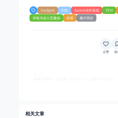
CreSpirit
GSE
Switch动作游戏
TEVI
类银河战士恶魔城
采维
魔淬系统
点赞
收
上一篇
帕斯卡契约：决定版（中文）+1.0.0版本+金手指
相关文章