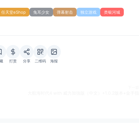
任天堂eShop
兔耳少女
弹幕射击
独立游戏
类银河城
藏
打赏
分享
二维码
海报
下一篇
大航海时代4 with 威力加強版（中文）+1.0.2版本+金手指