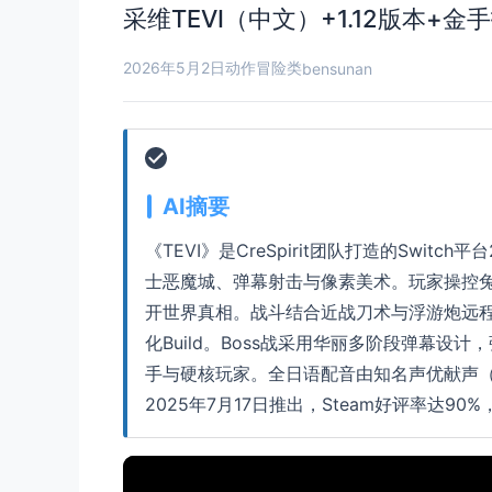
采维TEVI（中文）+1.12版本+金
2026年5月2日
动作冒险类
bensunan
AI摘要
《TEVI》是CreSpirit团队打造的Swit
士恶魔城、弹幕射击与像素美术。玩家操控兔
开世界真相。战斗结合近战刀术与浮游炮远程
化Build。Boss战采用华丽多阶段弹幕设
手与硬核玩家。全日语配音由知名声优献声（如
2025年7月17日推出，Steam好评率达90