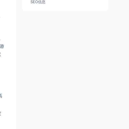
SEO信息
类
星
游
献
高
家