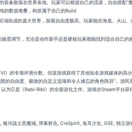
淬”的装备散落在世界各地。玩家可以根据自己的流派，自由搭配“
的数值堆叠，构筑属于自己的Build
个区域组成的庞大世界，探索自由度极高。玩家能在海底、火山、
档的难度调节，无论是动作新手还是硬核玩家都能找到适合自己的
对《TEVI》的专项评测分数。但该游戏获得了其他知名游戏媒体的高
无限的自由度、极致的自定义选项和令人难忘的角色阵容”。游民
认为它是《Rabi-Ribi》的全面进化之作。游戏在Steam平台获
, 银河战士恶魔城, 弹幕射击, CreSpirit, 兔耳少女, GSE, 独立游