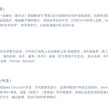
文）
一款融合《塞尔达》探索解谜与"类魂"战斗机制的3D动作冒险游戏。玩家扮演
源面具，每副赋予独特能力。游戏支持全区中文，约8至12小时单人流程，Swi
玩家评测"多半好评"，好评率85%，以创意谜题与扎实的打击
——背负背叛与追缉，47号特工最私人化的救赎之旅 游戏类型：动作冒险类（第
人） 国内名称：杀手：赦免 / 杀手5：赦免（官方简体中文定名） 港台名称：杀
itman: Absoluti
O（中文）
Spike Chunsoft开发、万代南梦宫发行，是系列暌违17年的正统续作。Swit
售，收录180+角色，涵盖《龙珠Z》《龙珠超》等经典篇章。游戏以高度还原的高速
区中文，融合故事、竞技与创作多种模式。