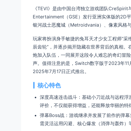
《TEVI》是由中国台湾独立游戏团队CreSpirit与G
Entertainment（GSE）发行亚洲实体版的
银河战士恶魔城（Metroidvania）、像素风
玩家将扮演身手敏捷的兔耳天才少女工程师“采
辰齿轮”，并逐步揭开隐藏在世界背后的真相。在
炮加入队伍，一同展开这段令人难忘的奇幻冒险
声。值得注意的是，Switch数字版于2023
2025年7月17日正式推出。
核心特色
深度高速连击战斗：基础小刀近战与远程浮
评价，不仅能获得增益，还能释放华丽的特
弹幕Boss战：游戏继承并发展了前作的弹幕
需灵活运用闪避、核心爆发（消弹与轰炸）等