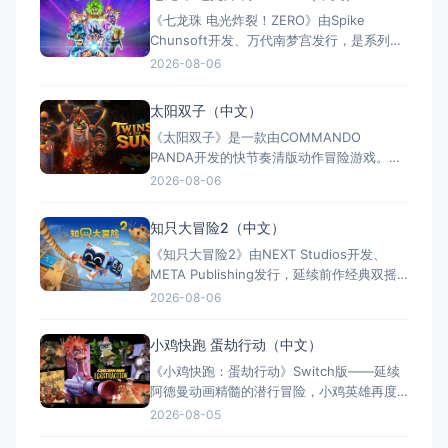
称：杀手：赦免（官方繁体中文定名） 美国
《七龙珠 电光炸裂！ZERO》由Spike
名称：Hitman: Absoluti
Chunsoft开发、万代南梦宫发行，是系列暌
违17年的正统续作。Switch及Switch 2双平
2026-08-06
台同步发售，收录180+角色，涵盖《龙珠
Z》《龙珠超》等经典篇章。游戏以高度还原
太阳双子（中文）
的高速3D格斗为核心，支持体感操控与全区
《太阳双子》是一款由COMMANDO
中文，融合故事、竞技与创作多种模式。
PANDA开发的快节奏清版动作冒险游戏。双
胞胎兄弟为拯救被掳走的妹妹，踏上横跨荒
2026-08-06
野、密林、诅咒矿坑与古老神殿的征途。游
戏支持本地双人同屏合作，是沙发联机的绝
知只大冒险2（中文）
佳选择；25个手工关卡、史诗头目战与即时
《知只大冒险2》由NEXT Studios开发、
强化系统带来丰富体验。全区中文支持，容
META Publishing发行，延续前作经典双摇
量仅1GB，Switch/S
杆控制双腿的玩法，首次支持最多4人联机合
2026-08-06
作与2v2对抗。新增滑翔翼、抓钩及"合体"谜
题机制，加入关卡编辑器和自定义装扮，支
小鸡快跑 蛋劫行动（中文）
持跨平台联机与全区中文，2025年11月5日
《小鸡快跑：蛋劫行动》Switch版——延续
全平台发售，Switch港服约73
阿德曼动画精髓的潜行冒险，小鸡英雄再度
集结 游戏类型：动作冒险类（潜行 × 动作平
2026-08-05
台 × 合作解谜） 国内名称：小鸡快跑：蛋