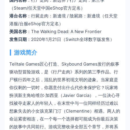
国内名称
：行尸走肉：新边界 / 行尸走肉：第三季
（Steam/任天堂中国eShop官方定名）
港台名称
：行屍走肉：新邊境 / 陰屍路：新邊境（任天堂
港服/台服eShop官方定名）
美国名称
：The Walking Dead: A New Frontier
发售日期
：2020年1月21日（Switch全球数字版发售）
游戏简介
Telltale Games匠心打造、Skybound Games发行的叙事
驱动型冒险游戏，是《行尸走肉》系列的第三季作品。行
尸横行四年之后，混乱的世界初现文明的迹象。当家庭是
你仅剩的一切时，你愿意付出什么代价来保护它？玩家将
扮演新主角哈维尔·加西亚（Javier Garcia），一位决心寻
找被夺走家人的年轻人，在末世中与一位同样经历过难以
想象失去的小女孩克莱门汀（Clementine）相遇。两人的
命运紧密相连，在一个每一个选择都可能成为你最后决策
的故事中共同前行。游戏完整收录全部五个章节，并将系