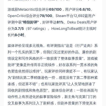
游戏获Metacritic综合评分
69/100
，用户评分
6.6/10
。
OpenCritic综合评分
79/100
。Steam平台12,692篇用户
评测中获
“特别好评”
，好评率达
81%
。Deku Deals用户评
分为
3.7/5
（97 ratings）。HowLongToBeat统计主线时
长约
8小时
。
媒体评价呈现多元视角。有评测指出“这是《行尸走肉》系
列一个扎实的第三季，但我们见过更好的作品。廉价的剧
情设定和写作风格的不一致损害了整体叙事质量”。游戏被
批评“更像是外传而非正统续作，好在该系列一贯水准的角
色塑造依然得以维持”。玩家评价同样褒贬不一，有玩家认
为“剧情比第二季稍微逊色一些，感觉没有了第二季那种紧
凑感，但还算不错”；也有玩家批评其“让人失望地拼凑了
回收的剧情线和角色原型”。媒体综合评述：一部在画面与
动作性上有所进化的叙事冒险续作，新主角与克莱门汀的
交叉叙事为系列注入了新鲜感，但剧本质量的下滑使其未