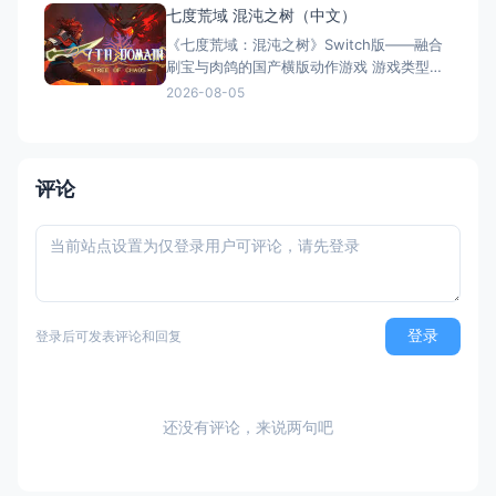
劫行动 / 落跑鸡：蛋劫行动（官方简体中文
七度荒域 混沌之树（中文）
定名） 港台名称：落跑雞：蛋劫行動（官方
《七度荒域：混沌之树》Switch版——融合
繁体中文定名） 美国名称：Chicke
刷宝与肉鸽的国产横版动作游戏 游戏类型：
动作冒险类（2D横版动作 × Roguelike × 类
2026-08-05
银河恶魔城 × 刷宝） 国内名称：七度荒
域：混沌之树（官方简体中文定名） 港台名
称：七度荒域：混沌之樹（任天堂港服/台服
eShop官方繁体中文定名）
评论
登录
登录后可发表评论和回复
还没有评论，来说两句吧