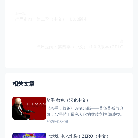
上一篇
行尸走肉：第二季（中文）+1.0.3版本
下一篇
行尸走肉：第四季（中文）+1.0.3版本+3DLC
相关文章
杀手 赦免（汉化中文）
《杀手：赦免》Switch版——背负背叛与追
缉，47号特工最私人化的救赎之旅 游戏类
型：动作冒险类（第三人称潜行暗杀 × 动作
2026-08-06
射击 × 单人） 国内名称：杀手：赦免 / 杀
手5：赦免（官方简体中文定名） 港台名
七龙珠 电光炸裂！ZERO（中文）