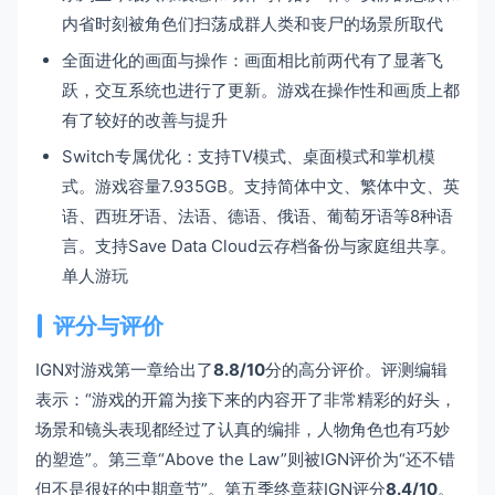
内省时刻被角色们扫荡成群人类和丧尸的场景所取代
全面进化的画面与操作：画面相比前两代有了显著飞
跃，交互系统也进行了更新。游戏在操作性和画质上都
有了较好的改善与提升
Switch专属优化：支持TV模式、桌面模式和掌机模
式。游戏容量7.935GB。支持简体中文、繁体中文、英
语、西班牙语、法语、德语、俄语、葡萄牙语等8种语
言。支持Save Data Cloud云存档备份与家庭组共享。
单人游玩
评分与评价
IGN对游戏第一章给出了
8.8/10
分的高分评价。评测编辑
表示：“游戏的开篇为接下来的内容开了非常精彩的好头，
场景和镜头表现都经过了认真的编排，人物角色也有巧妙
的塑造”。第三章“Above the Law”则被IGN评价为“还不错
但不是很好的中期章节”。第五季终章获IGN评分
8.4/10
。