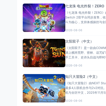
七龙珠 电光炸裂！ZER
《七龙珠 电光炸裂！ZERO》由
Switch 2双平台同步发
斗为核心，支持体感操控与全
2026-08-06
太阳双子（中文）
《太阳双子》是一款由COMM
踏上横跨荒野、密林、诅咒矿
手工关卡、史诗头目战与即时强
2026-08-06
知只大冒险2（中文）
《知只大冒险2》由NEXT St
最多4人联机合作与2v2对
机与全区中文，2025年11月5
2026-08-06