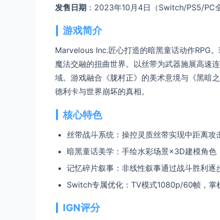
发售日期
：2023年10月4日（Switch/PS5/
游戏简介
Marvelous Inc.匠心打造的暗黑童话动
魔法交融的扭曲世界。以丝带为武器施展高速连击
域。游戏融合《胧村正》的美术意境与《黑暗之
德利卡与世界崩坏的真相。
核心特色
丝带战斗系统：操控灵质丝带实现中距离攻击
暗黑童话美学：手绘水彩场景×3D建模角色
记忆碎片叙事：非线性叙事通过战斗胜利逐步
Switch专属优化：TV模式1080p/60
IGN评分