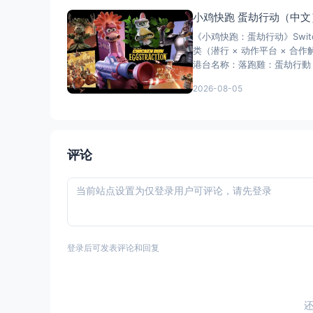
小鸡快跑 蛋劫行动（中文
《小鸡快跑：蛋劫行动》Swi
类（潜行 × 动作平台 × 
港台名称：落跑雞：蛋劫行動（
2026-08-05
评论
登录后可发表评论和回复