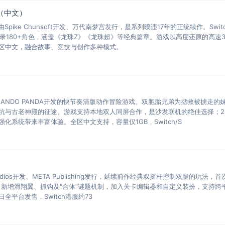
O（中文）
Spike Chunsoft开发、万代南梦宫发行，是系列暌违17年的正统续作。Swit
售，收录180+角色，涵盖《龙珠Z》《龙珠超》等经典篇章。游戏以高度还原的高速
区中文，融合故事、竞技与创作多种模式。
ANDO PANDA开发的快节奏清版动作冒险游戏。双胞胎兄弟为拯救被掳走的
坑与古老神殿的征途。游戏支持本地双人同屏合作，是沙发联机的绝佳选择；2
化系统带来丰富体验。全区中文支持，容量仅1GB，Switch/S
udios开发、META Publishing发行，延续前作经典双摇杆控制双腿的玩法，
抗。新增滑翔翼、抓钩及"合体"谜题机制，加入关卡编辑器和自定义装扮，支持跨
日全平台发售，Switch港服约73