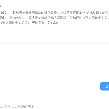
）
tch版——延续阿德曼动画精髓的潜行冒险，小鸡英雄再度集结 游戏类型：动作
合作解谜） 国内名称：小鸡快跑：蛋劫行动 / 落跑鸡：蛋劫行动（官方简体中文定
官方繁体中文定名） 美国名称：Chicke
登
还没有评论，来说两句吧