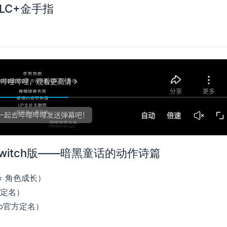
LC+金手指
Switch版——暗黑童话的动作诗篇
× 角色成长）
方定名）
op官方定名）