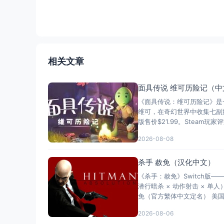
相关文章
面具传说 维可历险记（中
《面具传说：维可历险记》是
维可，在奇幻世界中收集七副始
版售价$21.99。Steam
2026-08-08
杀手 赦免（汉化中文）
《杀手：赦免》Switch版
潜行暗杀 × 动作射击 × 单
免（官方繁体中文定名） 美国名称：H
2026-08-06