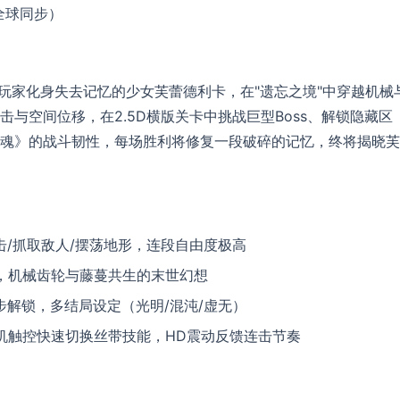
PC全球同步）
作RPG。玩家化身失去记忆的少女芙蕾德利卡，在"遗忘之境"中穿越机械
与空间位移，在2.5D横版关卡中挑战巨型Boss、解锁隐藏区
魂》的战斗韧性，每场胜利将修复一段破碎的记忆，终将揭晓芙
/抓取敌人/摆荡地形，连段自由度极高
，机械齿轮与藤蔓共生的末世幻想
解锁，多结局设定（光明/混沌/虚无）
帧，掌机触控快速切换丝带技能，HD震动反馈连击节奏