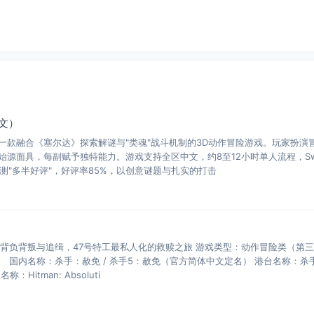
文）
一款融合《塞尔达》探索解谜与"类魂"战斗机制的3D动作冒险游戏。玩家扮演
源面具，每副赋予独特能力。游戏支持全区中文，约8至12小时单人流程，Swi
玩家评测"多半好评"，好评率85%，以创意谜题与扎实的打击
——背负背叛与追缉，47号特工最私人化的救赎之旅 游戏类型：动作冒险类（第
人） 国内名称：杀手：赦免 / 杀手5：赦免（官方简体中文定名） 港台名称：杀
itman: Absoluti