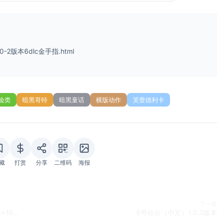
0-2版本6dlc金手指.html
险类
暗黑哥特
暗黑童话
横版动作
芙蕾德利卡
藏
打赏
分享
二维码
海报
下一篇
信长之野望･新生 with 威力加强版（中文）1.1.5版本+16DLC+金手指
8号站台（中文）1.0.3版本