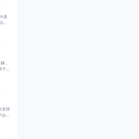
ch及
3D格
妹妹，
5个
首次支持
平台联