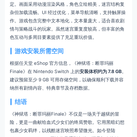
定。画面采用动漫渲染风格，角色立绘精美，迷宫结构复
杂但加载流畅。UI 经过优化，菜单导航清晰，支持触屏操
作。游戏包含完整中文本地化，文本量庞大，适合喜欢剧
情与策略战斗的玩家。虽然迷宫重复度较高，但丰富的角
色互动与多周目要素提供了充足重玩价值。
游戏安装所需空间
根据任天堂 eShop 官方信息，《神狱塔：断罪玛丽
Finale》在 Nintendo Switch 上的
安装体积约为 7.8 GB
。
建议预留至少 9 GB 可用存储空间，以确保顺利下载并容
纳所有剧情内容、特典章节及存档数据。
结语
《神狱塔：断罪玛丽Finale》不仅是一场关于越狱的冒
险，更是一曲献给血式少女们的终焉赞歌。它用黑暗幻想
包裹少女羁绊，以残酷迷宫映照希望微光。如今登陆