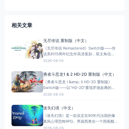
相关文章
无尽传说 重制版（中文）
《无尽传说 Remastered》Switch版——传
说系列15周年纪念作高清复刻，双主角信念
交织的经典JRPG 游戏类型：角色扮演类（动
2026-08-05
作JRPG × 单人） 国内名称：无尽传说
Remastered / 无尽传说 复刻版（官方简体
勇者斗恶龙1 & 2 HD-2D 重制版（中文）
中文定名） 港台名称：無盡傳奇
《勇者斗恶龙 I &amp; II HD-2D 重制版》
Remastered（官
Switch版——以“HD-2D”重现罗德血裔的传
奇，为JRPG原点谱写完美终章 游戏类型：角
2026-08-05
色扮演类（回合制JRPG × 单人） 国内名
称：勇者斗恶龙 I &amp; II HD-2D 重制版
迷失幻境（中文）
（官方简体中文定名） 港台名称：勇者鬥惡
《迷失幻境》是一款设定在90年代法国的像
素风心理恐怖RPG。男孩西奥在一个雨夜醒
来，发现家人神秘失踪，被卷入充满幽灵与
2026-08-05