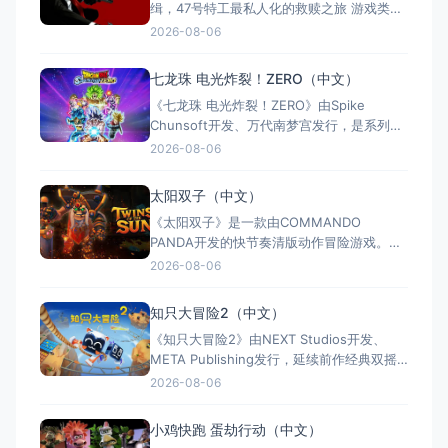
缉，47号特工最私人化的救赎之旅 游戏类
型：动作冒险类（第三人称潜行暗杀 × 动作
2026-08-06
射击 × 单人） 国内名称：杀手：赦免 / 杀
手5：赦免（官方简体中文定名） 港台名
七龙珠 电光炸裂！ZERO（中文）
称：杀手：赦免（官方繁体中文定名） 美国
《七龙珠 电光炸裂！ZERO》由Spike
名称：Hitman: Absoluti
Chunsoft开发、万代南梦宫发行，是系列暌
违17年的正统续作。Switch及Switch 2双平
2026-08-06
台同步发售，收录180+角色，涵盖《龙珠
Z》《龙珠超》等经典篇章。游戏以高度还原
太阳双子（中文）
的高速3D格斗为核心，支持体感操控与全区
《太阳双子》是一款由COMMANDO
中文，融合故事、竞技与创作多种模式。
PANDA开发的快节奏清版动作冒险游戏。双
胞胎兄弟为拯救被掳走的妹妹，踏上横跨荒
2026-08-06
野、密林、诅咒矿坑与古老神殿的征途。游
戏支持本地双人同屏合作，是沙发联机的绝
知只大冒险2（中文）
佳选择；25个手工关卡、史诗头目战与即时
《知只大冒险2》由NEXT Studios开发、
强化系统带来丰富体验。全区中文支持，容
META Publishing发行，延续前作经典双摇
量仅1GB，Switch/S
杆控制双腿的玩法，首次支持最多4人联机合
2026-08-06
作与2v2对抗。新增滑翔翼、抓钩及"合体"谜
题机制，加入关卡编辑器和自定义装扮，支
小鸡快跑 蛋劫行动（中文）
持跨平台联机与全区中文，2025年11月5日