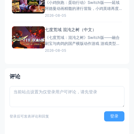
《小鸡快跑：蛋劫行动》Switch版——延续
全平台发售，Switch港服约73
阿德曼动画精髓的潜行冒险，小鸡英雄再度
集结 游戏类型：动作冒险类（潜行 × 动作平
2026-08-05
台 × 合作解谜） 国内名称：小鸡快跑：蛋
劫行动 / 落跑鸡：蛋劫行动（官方简体中文
七度荒域 混沌之树（中文）
定名） 港台名称：落跑雞：蛋劫行動（官方
《七度荒域：混沌之树》Switch版——融合
繁体中文定名） 美国名称：Chicke
刷宝与肉鸽的国产横版动作游戏 游戏类型：
动作冒险类（2D横版动作 × Roguelike × 类
2026-08-05
银河恶魔城 × 刷宝） 国内名称：七度荒
域：混沌之树（官方简体中文定名） 港台名
称：七度荒域：混沌之樹（任天堂港服/台服
eShop官方繁体中文定名）
评论
登录
登录后可发表评论和回复