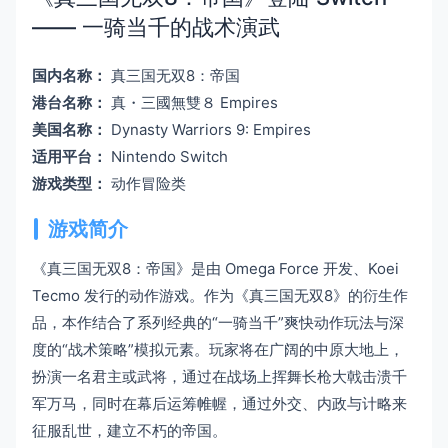
—— 一骑当千的战术演武
国内名称：
真三国无双8：帝国
港台名称：
真・三國無雙８ Empires
美国名称：
Dynasty Warriors 9: Empires
适用平台：
Nintendo Switch
游戏类型：
动作冒险类
游戏简介
《真三国无双8：帝国》是由 Omega Force 开发、Koei
Tecmo 发行的动作游戏。作为《真三国无双8》的衍生作
品，本作结合了系列经典的“一骑当千”爽快动作玩法与深
度的“战术策略”模拟元素。玩家将在广阔的中原大地上，
扮演一名君主或武将，通过在战场上挥舞长枪大戟击溃千
军万马，同时在幕后运筹帷幄，通过外交、内政与计略来
征服乱世，建立不朽的帝国。