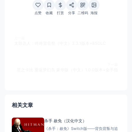
点赞
收藏
打赏
分享
二维码
海报
上一篇
太鼓达人：咚咚雷音祭（中文）3.3.1版本+85DLC
下一篇
星之卡比 重返梦幻岛 豪华版（中文）1.0.0版本+金手指
相关文章
杀手 赦免（汉化中文）
《杀手：赦免》Switch版——背负背叛与追