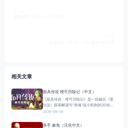
上一篇
盗贼遗产（中文）+1.0.1版本
下一篇
生化变种（中文）+1.0.1版本+金手指
相关文章
面具传说 维可历险记（中文）
《面具传说：维可历险记》是一款融合《塞
尔达》探索解谜与"类魂"战斗机制的3D动作
冒险游戏。玩家扮演冒险家维可，在奇幻世
2026-08-08
界中收集七副始源面具，每副赋予独特能
力。游戏支持全区中文，约8至12小时单人流
杀手 赦免（汉化中文）
程，Switch版售价$21.99。Steam玩家评