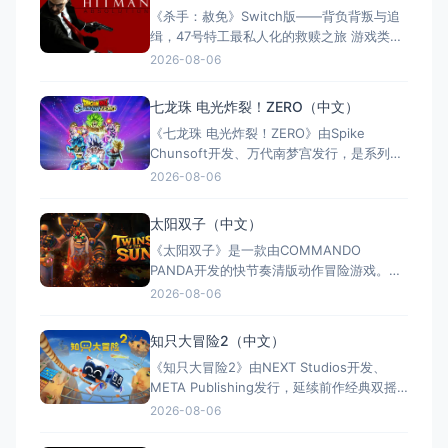
《杀手：赦免》Switch版——背负背叛与追
测"多半好评"，好评率85%，以创意谜题与扎
缉，47号特工最私人化的救赎之旅 游戏类
实的打击
型：动作冒险类（第三人称潜行暗杀 × 动作
2026-08-06
射击 × 单人） 国内名称：杀手：赦免 / 杀
手5：赦免（官方简体中文定名） 港台名
七龙珠 电光炸裂！ZERO（中文）
称：杀手：赦免（官方繁体中文定名） 美国
《七龙珠 电光炸裂！ZERO》由Spike
名称：Hitman: Absoluti
Chunsoft开发、万代南梦宫发行，是系列暌
违17年的正统续作。Switch及Switch 2双平
2026-08-06
台同步发售，收录180+角色，涵盖《龙珠
Z》《龙珠超》等经典篇章。游戏以高度还原
太阳双子（中文）
的高速3D格斗为核心，支持体感操控与全区
《太阳双子》是一款由COMMANDO
中文，融合故事、竞技与创作多种模式。
PANDA开发的快节奏清版动作冒险游戏。双
胞胎兄弟为拯救被掳走的妹妹，踏上横跨荒
2026-08-06
野、密林、诅咒矿坑与古老神殿的征途。游
戏支持本地双人同屏合作，是沙发联机的绝
知只大冒险2（中文）
佳选择；25个手工关卡、史诗头目战与即时
《知只大冒险2》由NEXT Studios开发、
强化系统带来丰富体验。全区中文支持，容
META Publishing发行，延续前作经典双摇
量仅1GB，Switch/S
杆控制双腿的玩法，首次支持最多4人联机合
2026-08-06
作与2v2对抗。新增滑翔翼、抓钩及"合体"谜
题机制，加入关卡编辑器和自定义装扮，支