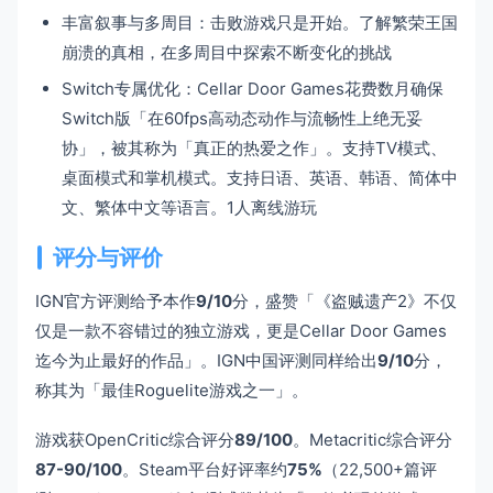
丰富叙事与多周目：击败游戏只是开始。了解繁荣王国
崩溃的真相，在多周目中探索不断变化的挑战
Switch专属优化：Cellar Door Games花费数月确保
Switch版「在60fps高动态动作与流畅性上绝无妥
协」，被其称为「真正的热爱之作」。支持TV模式、
桌面模式和掌机模式。支持日语、英语、韩语、简体中
文、繁体中文等语言。1人离线游玩
评分与评价
IGN官方评测给予本作
9/10
分，盛赞「《盗贼遗产2》不仅
仅是一款不容错过的独立游戏，更是Cellar Door Games
迄今为止最好的作品」。IGN中国评测同样给出
9/10
分，
称其为「最佳Roguelite游戏之一」。
游戏获OpenCritic综合评分
89/100
。Metacritic综合评分
87-90/100
。Steam平台好评率约
75%
（22,500+篇评