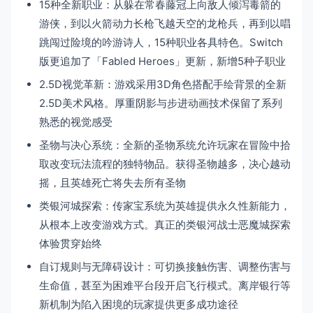
15种全新职业：从躲在常春藤冠上向敌人倾泻毒箭的
游侠，到以火箭动力长枪飞越天空的龙枪兵，再到以唱
跳闯过险境的吟游诗人，15种职业各具特色。Switch
版更追加了「Fabled Heroes」更新，新增5种子职业
2.5D视觉革新：游戏采用3D角色搭配手绘背景的全新
2.5D美术风格。厚重阴影与步进动画技术保留了系列
熟悉的视觉感受
圣物与决心系统：全新的圣物系统允许玩家在冒险中拾
取改变玩法流程的独特物品。获得圣物越多，决心越动
摇，且英雄死亡将失去所有圣物
类银河城探索：传家宝系统为英雄提供永久性新能力，
从根本上改变游戏方式。真正的类银河战士恶魔城探索
体验贯穿始终
自订规则与无障碍设计：可切换接触伤害、调整伤害与
生命值，甚至为困难平台段开启飞行模式。离岸银行等
新机制为陷入困境的玩家提供更多成功途径