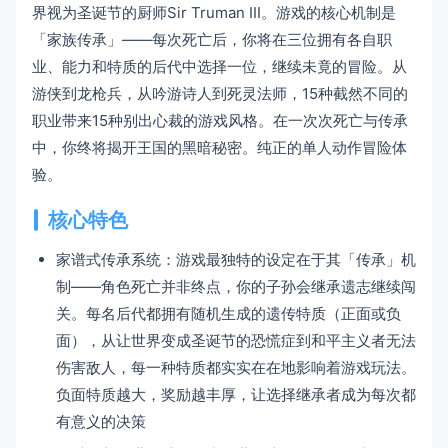
界视为圣诞节的厨师Sir Truman III。游戏的核心机制是
「家族传承」——每次死亡后，你将在三位拥有各自职
业、能力和特质的后代中选择一位，继续未竟的冒险。从
游侠到龙枪兵，从吟游诗人到死灵法师，15种截然不同的
职业带来15种别出心裁的游戏风格。在一次次死亡与传承
中，你终将揭开王国的黑暗秘密。纯正的单人动作冒险体
验。
核心特色
家谱式传承系统：游戏最独特的设定在于其「传承」机
制——角色死亡并非终点，你的子孙会继承遗志继续闯
关。每名后代都拥有随机生成的遗传特质（正面或负
面），从让世界变成圣诞节的恐慌症到和平主义者无法
伤害敌人，每一种特质都实实在在地影响着游戏玩法。
负面特质越大，奖励越丰厚，让选择继承者成为每次都
有意义的决策