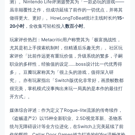
测）。Nintendo Life评测盛赞其为「一款必玩的游戏——
虽非颠覆性之作，但成功延续了前作的一切优点，并将其
做得更大、更好」。HowLongToBeat统计主线时长约
15-
20小时
，全收集可轻松投入
数百小时
。
玩家评价热烈：Metacritic用户称赞其为「极富挑战性，
尤其是初上手摸索机制时，但精通后乐趣无穷」。社区玩
家评价「比前作远更有重玩价值，升级系统的繁多，子嗣
职业的多样性，经验值的设定……boss设计比一代优秀得
多」。豆瓣玩家称其为「很上头的游戏，值得深入研
究」。亦有玩家指出「Switch版优化非常好，画质帧数都
很完美，掌机模式没事掏出来玩一局真的是本作的最佳打
开方式」。
媒体综合评述：作为定义了Rogue-lite流派的传奇续作，
《盗贼遗产2》以15种全新职业、2.5D视觉革新、圣物系
统与无障碍设计等全方位进化，在Switch上完美延续了前
作的辉煌。Cellar Door Games倾力打造的60fps流畅体验