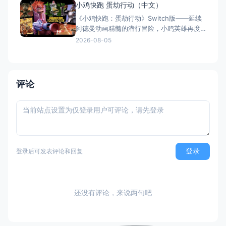
小鸡快跑 蛋劫行动（中文）
持跨平台联机与全区中文，2025年11月5日
《小鸡快跑：蛋劫行动》Switch版——延续
全平台发售，Switch港服约73
阿德曼动画精髓的潜行冒险，小鸡英雄再度
集结 游戏类型：动作冒险类（潜行 × 动作平
2026-08-05
台 × 合作解谜） 国内名称：小鸡快跑：蛋
劫行动 / 落跑鸡：蛋劫行动（官方简体中文
定名） 港台名称：落跑雞：蛋劫行動（官方
繁体中文定名） 美国名称：Chicke
评论
登录
登录后可发表评论和回复
还没有评论，来说两句吧