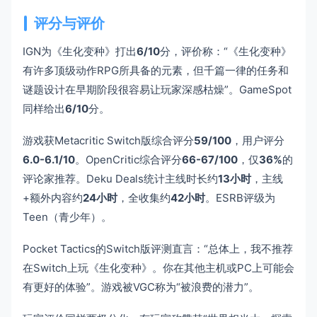
评分与评价
IGN为《生化变种》打出
6/10
分，评价称：“《生化变种》
有许多顶级动作RPG所具备的元素，但千篇一律的任务和
谜题设计在早期阶段很容易让玩家深感枯燥”。GameSpot
同样给出
6/10
分。
游戏获Metacritic Switch版综合评分
59/100
，用户评分
6.0-6.1/10
。OpenCritic综合评分
66-67/100
，仅
36%
的
评论家推荐。Deku Deals统计主线时长约
13小时
，主线
+额外内容约
24小时
，全收集约
42小时
。ESRB评级为
Teen（青少年）。
Pocket Tactics的Switch版评测直言：“总体上，我不推荐
在Switch上玩《生化变种》。你在其他主机或PC上可能会
有更好的体验”。游戏被VGC称为“被浪费的潜力”。