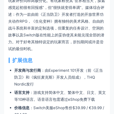
玩家评价同样两极分化。有玩家称赞其“世界相当大，探索
感觉起初很有回报感”，但“很快就变得单调”。媒体综合评
述：作为一款由前《正当防卫》开发者打造的开放世界功
夫动作RPG，《生化变种》拥有独特的美术风格、自由的
战斗系统和丰富的定制选项，但重复的任务设计、空洞的
故事以及Switch版在性能上的妥协使其未能兑现全部的潜
力。对于好奇其独特设定的玩家而言，折扣期间或许是尝
试的最佳时机。
扩展信息
开发商与发行商
：由Experiment 101开发（前《正当
防卫》和《疯狂麦克斯》开发人员组成），THQ
Nordic发行
语言支持
：游戏支持简体中文、繁体中文、日文、英文
等10种语言。语音语言包需通过eShop免费下载
价格信息
：Switch美服eShop售价$39.99 / €39.99 /