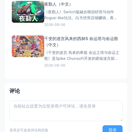
中文定名） 港台名称：懊悔谷（官方繁体中
夜勤人（中文）
文定名） 美国名称：Rue Valley（北美/欧服
《夜勤人》Switch版融合模拟经营与动作
eShop官方英文
Rogue-like玩法。白天经营店铺赚钱，夜晚
探索地牢打怪寻宝，核心循环为“赚钱变强，
2026-08-06
变强赚更多”。Switch版包含DLC《维度之
间》及独占内容，全区中文支持且便携。游
千变的迷宫风来的西林5 命运塔与命运骰
戏凭借独特的玩法融合与出色像素美术，获
（中文）
Steam 82%特别好评，是体验双面人生的佳
《千变的迷宫 风来的希炼 命运之塔与命运之
作
骰》是Spike Chunsoft开发的硬核迷宫探险
Roguelike RPG。每次冒险地图、道具、怪
2026-08-06
物均随机生成，千变万化、绝无重复。采用
敌我同步移动的回合制策略战斗，惩罚严苛
——死亡即归零，极具挑战与成就感。收录
34个以上风格各异的迷宫，支持全区简繁中
评论
文
登录
登录后可发表评论和回复