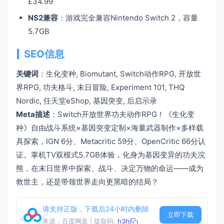
£34.99
NS2兼容
：游戏完全兼容Nintendo Switch 2，容量
5.7GB
SEO信息
关键词
：生化变种, Biomutant, Switch动作RPG, 开放世
界RPG, 功夫格斗, 末日冒险, Experiment 101, THQ
Nordic, 任天堂eShop, 基因突变, 后启示录
Meta描述
：Switch开放世界功夫动作RPG！《生化变
种》自由战斗系统×基因突变定制×海量武器制作×多样载
具探索，IGN 6分、Metacritic 59分、OpenCritic 66分认
证。掌机TV双模式5.7GB体验，化身为基因变异的功夫浣
熊，在末日世界中探索、战斗、决定万物的命运——成为
救世主，还是带领世界走向更黑暗的结局？
请支持正版，下载后24小时内删除
立即下载
来源：百度网盘 | 提取码:
h3hj