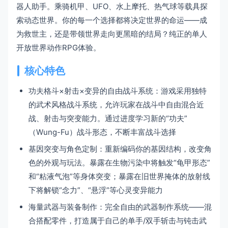
器人助手。乘骑机甲、UFO、水上摩托、热气球等载具探
索动态世界。你的每一个选择都将决定世界的命运——成
为救世主，还是带领世界走向更黑暗的结局？纯正的单人
开放世界动作RPG体验。
核心特色
功夫格斗×射击×变异的自由战斗系统：游戏采用独特
的武术风格战斗系统，允许玩家在战斗中自由混合近
战、射击与突变能力。通过进度学习新的“功夫”
（Wung-Fu）战斗形态，不断丰富战斗选择
基因突变与角色定制：重新编码你的基因结构，改变角
色的外观与玩法。暴露在生物污染中将触发“龟甲形态”
和“粘液气泡”等身体突变；暴露在旧世界掩体的放射线
下将解锁“念力”、“悬浮”等心灵变异能力
海量武器与装备制作：完全自由的武器制作系统——混
合搭配零件，打造属于自己的单手/双手斩击与钝击武