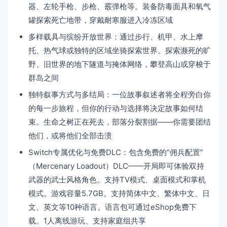
器、左轮手枪、步枪、霰弹枪等。装备防毒面具和氧气
罐探索死亡地带，穿戴耐寒服进入冷冻区域
多样载具与缤纷开放世界：通过步行、机甲、水上摩
托、热气球或独特的区域坐骑探索世界。探索濒死的旷
野、旧世界的地下隧道与掩体网络，攀登高山或穿梭于
群岛之间
独特叙事方式与多结局：一位故事叙述者将全程旁白你
的每一步旅程，但你的行动与选择将决定故事如何结
束。生命之树正在死去，部落分裂割据——你需要团结
他们，或将他们全部击溃
Switch专属优化与免费DLC：包含免费的“佣兵配置”
（Mercenary Loadout）DLC——开局即可体验双持
武器的武士风格角色。支持TV模式、桌面模式和掌机
模式。游戏容量5.7GB。支持简体中文、繁体中文、日
文、英文等10种语言。语言包可通过eShop免费下
载。1人离线游玩、支持家庭组共享