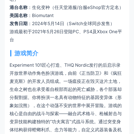
港台名称
：生化变种（任天堂港服/台服eShop官方定名）
美国名称
：Biomutant
发售日期
：2024年5月14日（Switch全球同步发售）
游戏最初于2021年5月26日登陆PC、PS4及Xbox One平
台
游戏简介
Experiment 101匠心打造、THQ Nordic发行的后启示录
开放世界动作角色扮演游戏，由前《正当防卫》和《疯狂
麦克斯》的开发人员组成。一场瘟疫正在毁灭这片土地，
生命之树也在承受着自根部而起的死亡威胁，各个部落却
分裂割据。你将扮演一名具有动物特征的基因变异体（形
象如浣熊），在这个动荡不安的世界中展开冒险。游戏的
核心是自由的战斗与探索——融合武术格斗、枪械射击与
变异技能构建独特的“功夫寓言”式战斗系统。通过突变身
体结构获得螳螂利爪、念力等能力，自定义武器装备及机