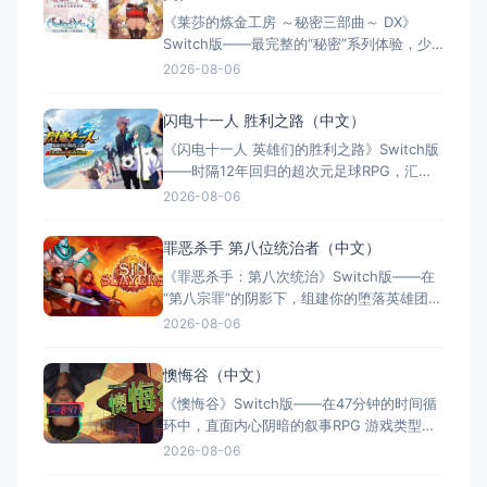
《莱莎的炼金工房 ～秘密三部曲～ DX》
Switch版——最完整的“秘密”系列体验，少
女与炼金术的夏日成长物语 游戏类型：角色
2026-08-06
扮演类（JRPG × 炼金术 × 回合制战斗 × 单
人） 国内名称：莱莎的炼金工房 ～秘密三
闪电十一人 胜利之路（中文）
部曲～ DX（官方简体中文定名） 港台名
《闪电十一人 英雄们的胜利之路》Switch版
称：萊莎的鍊金工房 ～秘密三部曲
——时隔12年回归的超次元足球RPG，汇聚
历代5000+角色的热血盛宴 游戏类型：角色
2026-08-06
扮演类（足球RPG × 收集养成 × 线上对战 ×
单人/多人） 国内名称：闪电十一人 英雄们
罪恶杀手 第八位统治者（中文）
的胜利之路（官方简体中文定名） 港台名
《罪恶杀手：第八次统治》Switch版——在
称：閃電十一人 英雄們的勝
“第八宗罪”的阴影下，组建你的堕落英雄团，
在罪恶与救赎间抉择 游戏类型：角色扮演类
2026-08-06
（回合制RPG × Roguelite × 黑暗奇幻 × 策
略养成） 国内名称：罪恶杀手：第八次统治
懊悔谷（中文）
/ 罪恶杀手：第八位统治者（官方简体中文定
《懊悔谷》Switch版——在47分钟的时间循
名） 港台名称：罪孽
环中，直面内心阴暗的叙事RPG 游戏类型：
角色扮演类（叙事RPG × 等距视角 × 心理惊
2026-08-06
悚 × 单人） 国内名称：懊悔谷（官方简体