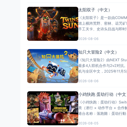
太阳双子（中文）
《太阳双子》是一款由COMM
踏上横跨荒野、密林、诅咒矿
手工关卡、史诗头目战与即时强
2026-08-06
知只大冒险2（中文）
《知只大冒险2》由NEXT St
最多4人联机合作与2v2对
机与全区中文，2025年11月5
2026-08-06
小鸡快跑 蛋劫行动（中文
《小鸡快跑：蛋劫行动》Swi
类（潜行 × 动作平台 × 
港台名称：落跑雞：蛋劫行動（
2026-08-05