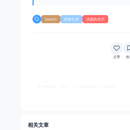
Switch
恐怖生存
消逝的光芒
点赞
收
上一篇
英雄不再3（中文）1.1.1版本+2DLC+金手指
相关文章