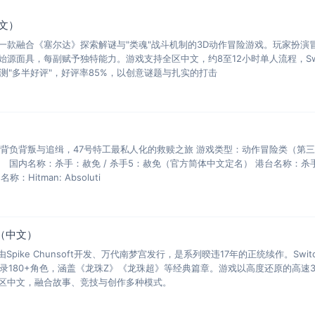
文）
一款融合《塞尔达》探索解谜与"类魂"战斗机制的3D动作冒险游戏。玩家扮演
源面具，每副赋予独特能力。游戏支持全区中文，约8至12小时单人流程，Swi
玩家评测"多半好评"，好评率85%，以创意谜题与扎实的打击
——背负背叛与追缉，47号特工最私人化的救赎之旅 游戏类型：动作冒险类（第
人） 国内名称：杀手：赦免 / 杀手5：赦免（官方简体中文定名） 港台名称：杀
itman: Absoluti
O（中文）
Spike Chunsoft开发、万代南梦宫发行，是系列暌违17年的正统续作。Swit
售，收录180+角色，涵盖《龙珠Z》《龙珠超》等经典篇章。游戏以高度还原的高速
区中文，融合故事、竞技与创作多种模式。