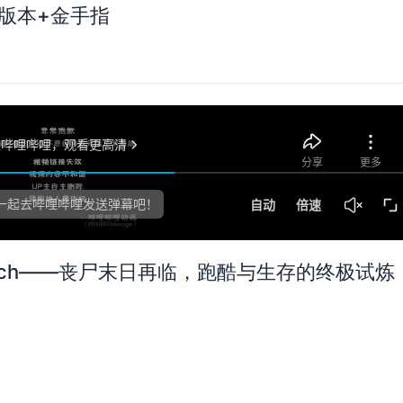
5版本+金手指
tch——丧尸末日再临，跑酷与生存的终极试炼