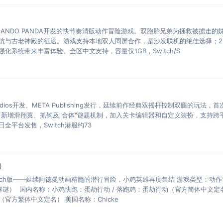
ANDO PANDA开发的快节奏清版动作冒险游戏。双胞胎兄弟为拯救被掳走的
坑与古老神殿的征途。游戏支持本地双人同屏合作，是沙发联机的绝佳选择；2
化系统带来丰富体验。全区中文支持，容量仅1GB，Switch/S
udios开发、META Publishing发行，延续前作经典双摇杆控制双腿的玩法，
抗。新增滑翔翼、抓钩及"合体"谜题机制，加入关卡编辑器和自定义装扮，支持跨
日全平台发售，Switch港服约73
）
tch版——延续阿德曼动画精髓的潜行冒险，小鸡英雄再度集结 游戏类型：动作
合作解谜） 国内名称：小鸡快跑：蛋劫行动 / 落跑鸡：蛋劫行动（官方简体中文定
官方繁体中文定名） 美国名称：Chicke