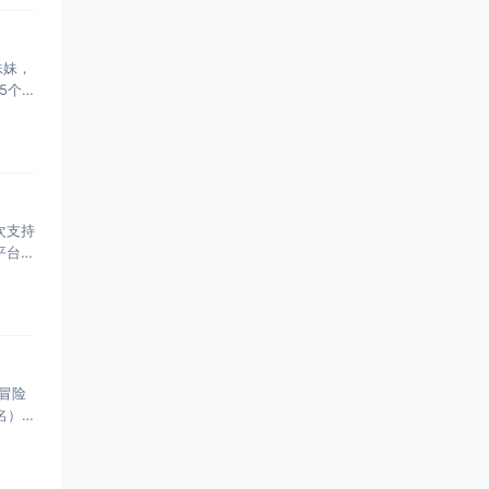
妹妹，
5个
首次支持
平台联
冒险
名）