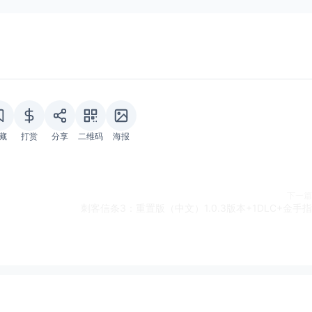
藏
打赏
分享
二维码
海报
下一篇
刺客信条3：重置版（中文）1.0.3版本+1DLC+金手指