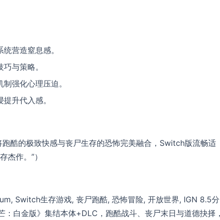
系统营造窒息感。
技巧与策略。
机制强化心理压迫。
浸提升代入感。
跑酷的极致快感与丧尸生存的恐怖完美融合，Switch版流畅适
存杰作。”）
inum, Switch生存游戏, 丧尸跑酷, 恐怖冒险, 开放世界, IGN 8.5分
的光芒：白金版》集结本体+DLC，跑酷战斗、丧尸末日与道德抉择