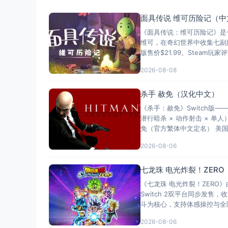
面具传说 维可历险记（中
《面具传说：维可历险记》是
维可，在奇幻世界中收集七副始
版售价$21.99。Steam
2026-08-08
杀手 赦免（汉化中文）
《杀手：赦免》Switch版
潜行暗杀 × 动作射击 × 单
免（官方繁体中文定名） 美国名称：H
2026-08-06
七龙珠 电光炸裂！ZER
《七龙珠 电光炸裂！ZERO》由
Switch 2双平台同步发
斗为核心，支持体感操控与全
2026-08-06