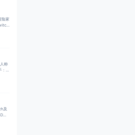
冒险家
tch
三人称
手：赦
ch及
3D格