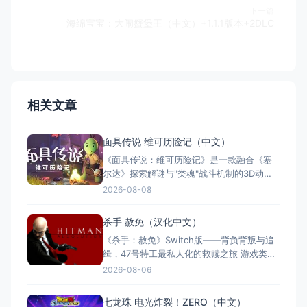
下一篇
海绵宝宝：大闹蟹堡王（中文）+1.1.1版本+2DLC
相关文章
面具传说 维可历险记（中文）
《面具传说：维可历险记》是一款融合《塞
尔达》探索解谜与"类魂"战斗机制的3D动作
冒险游戏。玩家扮演冒险家维可，在奇幻世
2026-08-08
界中收集七副始源面具，每副赋予独特能
力。游戏支持全区中文，约8至12小时单人流
杀手 赦免（汉化中文）
程，Switch版售价$21.99。Steam玩家评
《杀手：赦免》Switch版——背负背叛与追
测"多半好评"，好评率85%，以创意谜题与扎
缉，47号特工最私人化的救赎之旅 游戏类
实的打击
型：动作冒险类（第三人称潜行暗杀 × 动作
2026-08-06
射击 × 单人） 国内名称：杀手：赦免 / 杀
手5：赦免（官方简体中文定名） 港台名
七龙珠 电光炸裂！ZERO（中文）