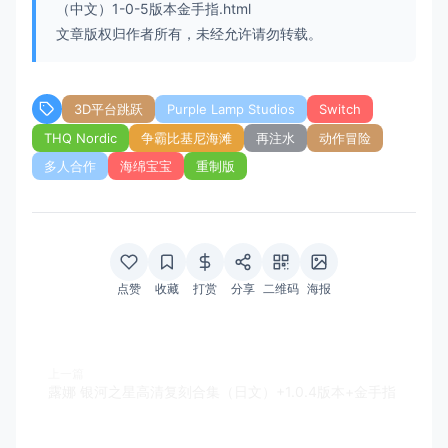
（中文）1-0-5版本金手指.html
文章版权归作者所有，未经允许请勿转载。
3D平台跳跃
Purple Lamp Studios
Switch
THQ Nordic
争霸比基尼海滩
再注水
动作冒险
多人合作
海绵宝宝
重制版
点赞
收藏
打赏
分享
二维码
海报
上一篇
露娜 银河之星高清复刻合集（日文）+1.0.4版本+金手指