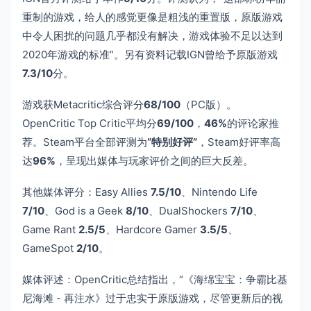
重制的游戏，给人的感觉更像是粗浅的重置版，原版游戏
中令人困扰的问题几乎都没有解决，游戏体验不足以达到
2020年游戏的标准”。另有资料记载IGN曾给予原版游戏
7.3/10
分。
游戏获Metacritic综合评分
68/100
（PC版）。
OpenCritic Top Critic平均分
69/100
，
46%
的评论家推
荐。Steam平台全部评测为
“特别好评”
，Steam好评率高
达
96%
，呈现出媒体与玩家评价之间的巨大反差。
其他媒体评分：Easy Allies
7.5/10
、Nintendo Life
7/10
、God is a Geek
8/10
、DualShockers
7/10
、
Game Rant
2.5/5
、Hardcore Gamer
3.5/5
、
GameSpot
2/10
。
媒体评述：OpenCritic总结指出，“《海绵宝宝：争霸比基
尼海滩 - 再注水》过于忠实于原版游戏，尽管更新后的视