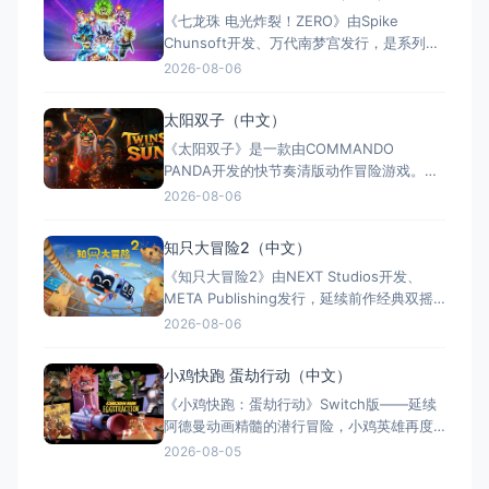
称：杀手：赦免（官方繁体中文定名） 美国
《七龙珠 电光炸裂！ZERO》由Spike
名称：Hitman: Absoluti
Chunsoft开发、万代南梦宫发行，是系列暌
违17年的正统续作。Switch及Switch 2双平
2026-08-06
台同步发售，收录180+角色，涵盖《龙珠
Z》《龙珠超》等经典篇章。游戏以高度还原
太阳双子（中文）
的高速3D格斗为核心，支持体感操控与全区
《太阳双子》是一款由COMMANDO
中文，融合故事、竞技与创作多种模式。
PANDA开发的快节奏清版动作冒险游戏。双
胞胎兄弟为拯救被掳走的妹妹，踏上横跨荒
2026-08-06
野、密林、诅咒矿坑与古老神殿的征途。游
戏支持本地双人同屏合作，是沙发联机的绝
知只大冒险2（中文）
佳选择；25个手工关卡、史诗头目战与即时
《知只大冒险2》由NEXT Studios开发、
强化系统带来丰富体验。全区中文支持，容
META Publishing发行，延续前作经典双摇
量仅1GB，Switch/S
杆控制双腿的玩法，首次支持最多4人联机合
2026-08-06
作与2v2对抗。新增滑翔翼、抓钩及"合体"谜
题机制，加入关卡编辑器和自定义装扮，支
小鸡快跑 蛋劫行动（中文）
持跨平台联机与全区中文，2025年11月5日
《小鸡快跑：蛋劫行动》Switch版——延续
全平台发售，Switch港服约73
阿德曼动画精髓的潜行冒险，小鸡英雄再度
集结 游戏类型：动作冒险类（潜行 × 动作平
2026-08-05
台 × 合作解谜） 国内名称：小鸡快跑：蛋