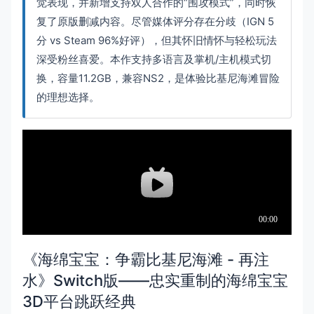
觉表现，并新增支持双人合作的“围攻模式”，同时恢
复了原版删减内容。尽管媒体评分存在分歧（IGN 5
分 vs Steam 96%好评），但其怀旧情怀与轻松玩法
深受粉丝喜爱。本作支持多语言及掌机/主机模式切
换，容量11.2GB，兼容NS2，是体验比基尼海滩冒险
的理想选择。
《海绵宝宝：争霸比基尼海滩 - 再注
水》Switch版——忠实重制的海绵宝宝
3D平台跳跃经典