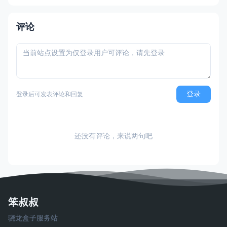
劫行动 / 落跑鸡：蛋劫行动（官方简体中文
定名） 港台名称：落跑雞：蛋劫行動（官方
繁体中文定名） 美国名称：Chicke
评论
登录
登录后可发表评论和回复
还没有评论，来说两句吧
笨叔叔
骁龙盒子服务站