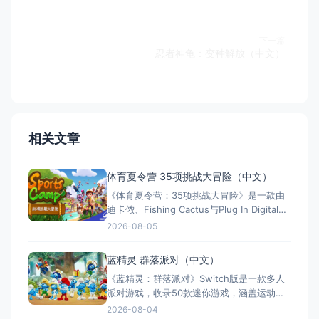
下一篇
忍者神龟：变种解放（中文）
相关文章
体育夏令营 35项挑战大冒险（中文）
《体育夏令营：35项挑战大冒险》是一款由
迪卡侬、Fishing Cactus与Plug In Digital联
合打造的Switch派对游戏。游戏以开放世界
2026-08-05
夏令营为背景，提供超过35种创意迷你游
戏，涵盖水上与陆地丰富活动，支持体感操
蓝精灵 群落派对（中文）
作，最多4人同屏同乐。开放世界分为四大区
《蓝精灵：群落派对》Switch版是一款多人
域，可探索宝藏并与野生动物互动
派对游戏，收录50款迷你游戏，涵盖运动、
速度、记忆等六大类型，支持2-4人本地同
2026-08-04