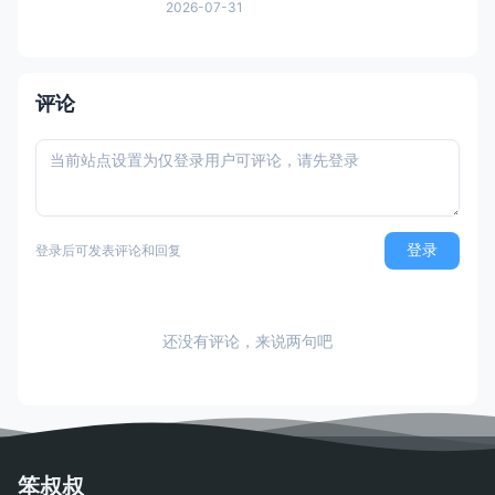
作竞速派对游戏，于2025年9月4日全球同步
2026-07-31
发售（Switch/PS5/Xbox Series X|S）。两
名玩家被弹力绳连接，需共同穿越充满机关
的赛道，考验沟通与配合。游戏支持单人、
本地
评论
登录
登录后可发表评论和回复
还没有评论，来说两句吧
笨叔叔