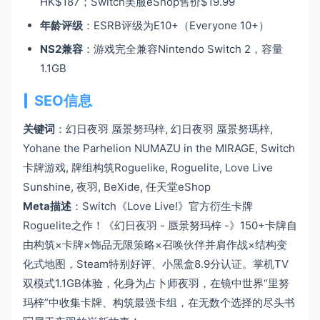
HK$187；Switch美服eShop售价$19.99
年龄评级
：ESRB评级为E10+（Everyone 10+）
NS2兼容
：游戏完全兼容Nintendo Switch 2，容量
1.1GB
SEO信息
关键词
：幻日夜羽 蜃景努玛梓, 幻日夜羽 蜃景努瑪梓,
Yohane the Parhelion NUMAZU in the MIRAGE, Switch
卡牌游戏, 牌组构筑Roguelike, Roguelite, Love Live
Sunshine, 夜羽, BeXide, 任天堂eShop
Meta描述
：Switch《Love Live!》官方衍生卡牌
Roguelite之作！《幻日夜羽 - 蜃景努玛梓 -》150+卡牌自
由构筑×卡牌×饰品无限策略×召唤伙伴并肩作战×结构变
化式地图，Steam特别好评、小黑盒8.9分认证。掌机TV
双模式1.1GB体验，化身为占卜师夜羽，在镜中世界“里努
玛梓”中收集卡牌、构筑最强卡组，在无数个选择的尽头书