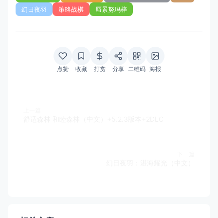
幻日夜羽
策略战棋
蜃景努玛梓
点赞
收藏
打赏
分享
二维码
海报
上一篇
舒适森林 和睦森林（中文）+5.2.3版本+2DLC
下一篇
幻日夜羽：湛海耀光（中文）