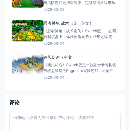
典塔防游戏高清重制版，完整保留原版塔防
704MB，轻量便携
玩法并升级HD画质。新增本地合作与PvP模
2026-08-05
式，以及"阴云天""安息吧"等挑战玩法，附带
艺术图库等丰富收藏内容。全区中文支持，
忍者神龟 战术击倒（英文）
1-2人游玩，售价19.99美元。
《忍者神龟：战术击倒》Switch版——在回
合制棋盘上，体验神龟兄弟的成年之战 游戏
类型：策略战棋类（回合制战术 × 清版格斗
2026-08-04
融合 × 单人） 国内名称：忍者神龟：战术
击倒 / 忍者神龟：战术突袭（官方简体中文
迷失幻途（中文）
定名） 港台名称：忍者龜：戰術性打擊（官
《迷失幻途》Switch版是一款融合卡牌构筑
方繁体中文定名） 美国名称：Teena
与棋盘策略的Roguelite冒险游戏。玩家在随
机生成的8×8棋盘上回合制战斗，三大职业
2026-08-04
六种角色各具特色，搭配300+卡牌与
100+秘宝，带来每局不同的策略体验。
Steam获"特别好评"，全区简繁中文支持，掌
上即可开启异世界求生之旅。
评论