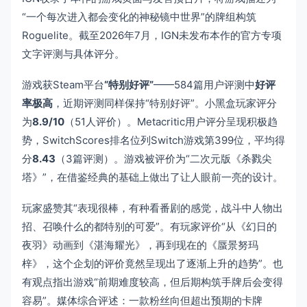
“一个每次进入都会变化的神秘镜中世界”的牌组构筑
Roguelite。截至2026年7月，IGN未发布本作的官方专项
文字评测与具体评分。
游戏获Steam平台
“特别好评”
——584篇用户评测中
好评
率极高
，近期评测同样保持“特别好评”。小黑盒玩家评分
为
8.9/10
（51人评价）。Metacritic用户评分呈现积极趋
势，SwitchScores排名位列Switch游戏第399位，平均得
分
8.43
（3篇评测）。游戏被评价为“二次元版《杀戮尖
塔》”，在借鉴经典的基础上做出了让人眼前一亮的设计。
玩家盛赞其“表现很棒，有种看番剧的感觉，战斗中人物出
招、召唤什么的都特别的可爱”。有玩家评价“从《幻日的
夜羽》动画到《湛海耀光》，再到现在的《蜃景努玛
梓》，这个企划的评价竟然呈现出了逐渐上升的趋势”。也
有观点指出游戏“前期难度较高，但后期构筑手牌后会变得
容易”。媒体综合评述：一款粉丝向但超出预期的卡牌