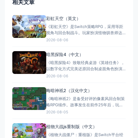
相关文章
彩虹天空（英文）
《彩虹天空》是Switch策略RPG，采用等距
视角与回合制战斗。玩家扮演怪物驯兽师达
米安，因宿醉搞砸测验后卷入敌对势力冲
2026-08-06
突。游戏核心为怪物驯养与角色自定义，搭
配海量支线和小游戏，提供超150小时的丰富
暗黑探险4（中文）
体验。目前仅支持英文，暂无中文。
《暗黑探险4》致敬经典桌游《英雄任务》，
以数字化方式完美还原回合制桌面角色扮演
体验。游戏包含30个手工打造的战役任务、
2026-08-06
10位独特英雄及营地养成系统，支持最多3人
本地合作与创意工坊式的"创造者模式"。
晦暗神祇2（汉化中文）
Switch版容量仅2.3GB，支持TV、桌面、掌
《晦暗神祇2》是备受好评的像素风回合制策
机及Nintendo Switch 2模式，并提供全
略RPG续作。故事发生在前作25年后，玩家
率领20位英雄与45种分支职业，在政治漩涡
2026-08-05
与背叛中抵御外敌。游戏核心在于深度的决
策与羁绊系统，每个选择均影响战局，提供
植物大战js重制版（中文）
极高的重玩性。复古像素艺术与精美战斗动
《植物大战僵尸：重植版》是Switch平台经
画带来原汁原味的战棋体验。Switch版仅