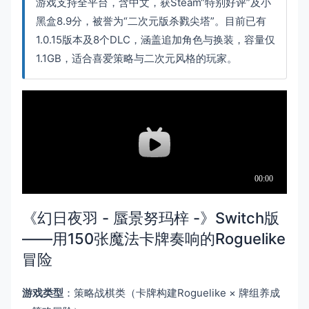
游戏支持全平台，含中文，获Steam“特别好评”及小
黑盒8.9分，被誉为“二次元版杀戮尖塔”。目前已有
1.0.15版本及8个DLC，涵盖追加角色与换装，容量仅
1.1GB，适合喜爱策略与二次元风格的玩家。
《幻日夜羽 - 蜃景努玛梓 -》Switch版
——用150张魔法卡牌奏响的Roguelike
冒险
游戏类型
：策略战棋类（卡牌构建Roguelike × 牌组养成