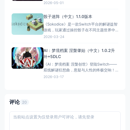
家操控魔镜穿越不同世界，与暗夜精灵、神
2026-05-01
社巫女等角色互动。通过经典三消玩法击败
对手解锁剧情，每次选择影响角色命运并导
骰子迷阵（中文）1.1.0版本
向多结局。Switch版支持触屏操作，便携性
《Sokodice》是一款Switch平台的解谜益智
极佳。IGN暂无评分，但Steam平台好评率高
游戏，玩家通过操控骰子在不同主题世界中
达96%，被誉
解谜，凭借直觉和空间思维破解100+关卡。
2026-03-24
AI：梦境档案 涅槃肇始（中文）1.0.2升
补+5DLC
《AI：梦境档案 涅槃创世》登陆Switch——
双线解谜狂想曲，悬疑与人性的终极交响！
（注：官方定名“涅槃创世”，“肇始”为常见误
2026-03-17
译） 国内名称：AI：梦境档案 涅槃创世
（注：Spike Chunsoft官方中文定名，“涅槃
肇始”为非官方误译） 港台名称：AI：夢境檔
案 涅槃創世（注：官方定名，
评论
20