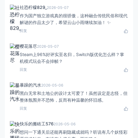
社恐柠檬829_
2026-05-07
作为国产独立游戏真的很骄傲，这种融合传统民俗和现代
解谜的作品太少了，希望云山小雨继续加油！ ✨
回复
樱花落尽
2026-05-07
Steam上96%好评实至名归，Switch版优化怎么样？掌
机模式玩会不会掉帧？
回复
暴躁的汽水
2026-05-06
黑白无常和土地公的设计太可爱了！虽然设定是志怪，但
整体氛围并不恐怖，反而有种温馨的怀旧感。
回复
快乐的搬砖工576
2026-05-06
想问一下通关后还能再刷隐藏成就吗？听说有几个妖怪彩