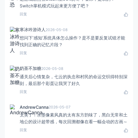
Switch掌机模式玩起来更方便了吧？
回复
寒冰吟游诗人
2026-05-08
想问下‘感知’系统具体怎么操作？是不是要反复试错才能
找到正确的记忆片段？
回复
奶茶不加糖
2026-05-08
通关后心情复杂，七云的执念和村民的命运交织得特别深
刻，最后那个彩蛋让我哭了好久
回复
AndrewCanna
2026-05-07
太美了！水墨像素风真的太有东方韵味了，黑白无常和土
地公的设计超带感，每次回溯都像在看一幅会动的古画～
回复