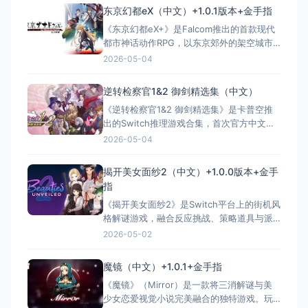
东京幻都eX（中文）+1.0.1版本+金手指
《东京幻都eX+》是Falcom推出的首款现代
都市神话动作RPG，以东京郊外的架空城市
“杜宫市”为舞台，融合校园生活与异界冒险。
2026-05-04
玩家操控高中生时坂洸卷入神秘战斗，组建
三人小队利用属性克制与灵子武具击败“怪
逆转检察官1&2 御剑精选集（中文）
异”。Switch版为完全体，包含PSV原版内
《逆转检察官1&2 御剑精选集》是卡普空推
容、新后日谈、支线剧情、可操控角色“白装
出的Switch推理游戏合集，首次官方中文
束”及更高
化，收录NDS时代两部作品的高清重制版。
2026-05-04
玩家将操控天才检察官御剑怜侍深入犯罪现
场，通过“逻辑拼图”与“逻辑象棋”系统调查证
揭开美女面纱2（中文）+1.0.0版本+金手
据、揭露谎言。原版设计师岩元辰郎重绘
指
100+角色形象，支持像素与高清画风切换，
《揭开美女面纱2》是Switch平台上的街机风
并内置海量资料“
格解谜游戏，融合反应挑战、策略道具与派
对娱乐元素。玩家需在限时关卡中躲避障
2026-05-02
碍、规划路线并善用提升道具冲击高分，尝
试次数有限，考验决策与运气。支持多人在
魔镜（中文）+1.0.1+金手指
线对战，适合朋友竞技。游戏延续前作美术
《魔镜》（Mirror）是一款将三消解谜与美
风格，玩法更重操作节奏，被任天堂归类为
少女恋爱视觉小说完美融合的独特游戏。玩
“解谜、派对、街机”类休闲作