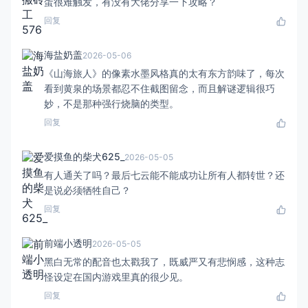
蛋很难触发，有没有大佬分享一下攻略？
回复
海盐奶盖
2026-05-06
《山海旅人》的像素水墨风格真的太有东方韵味了，每次
看到黄泉的场景都忍不住截图留念，而且解谜逻辑很巧
妙，不是那种强行烧脑的类型。
回复
爱摸鱼的柴犬625_
2026-05-05
有人通关了吗？最后七云能不能成功让所有人都转世？还
是说必须牺牲自己？
回复
前端小透明
2026-05-05
黑白无常的配音也太戳我了，既威严又有悲悯感，这种志
怪设定在国内游戏里真的很少见。
回复