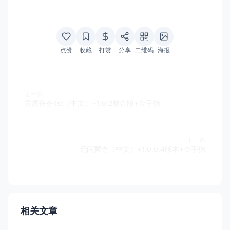
点赞
收藏
打赏
分享
二维码
海报
上一篇
雷霆任务1st（中文）+1.0.2整合版+金手指
下一篇
无间冥寺（中文）+1.0.0.4版本+金手指
相关文章