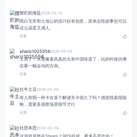
摆烂的海盐
2026-05-10
黑白无常和土地公的设计好有创意，原来志怪故事也可以
这么温柔又感人。
回复
shariz1025556
2026-05-09
太美了！水墨像素风真的太有中国味道了，玩的时候仿佛
在看一幅会动的古画。
回复
社牛土豆
2026-05-09
有人和我一样卡在某个解谜关卡很久了吗？感觉线索很隐
晦，需要多观察场景细节才行
回复
社恐本恐
2026-05-08
这游戏居然在Steam上96%好评，看来不是吹的！