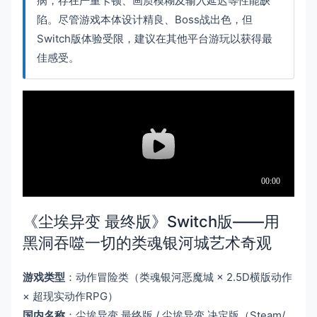
病，存在严重卡顿、画质模糊及输入延迟等性能缺
陷。尽管游戏本体设计精良、Boss战出色，但
Switch版体验受限，建议在其他平台游玩以获得最
佳感受。
《尘埃异变 最终版》Switch版——用
黑洞吞噬一切的类魂银河城艺术奇观
游戏类型
：动作冒险类（类魂银河恶魔城 × 2.5D横版动作
× 超现实动作RPG）
国内名称
：尘埃异变 最终版 / 尘埃异变 决定版（Steam/