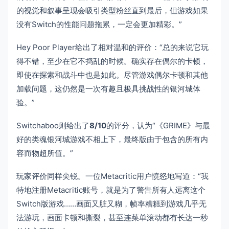
的视觉和叙事呈现会吸引类型粉丝直到最后，但游戏如果
没有Switch的性能问题拖累，一定会更加精彩。”
Hey Poor Player给出了相对温和的评价：“总的来说它玩
得不错，至少在它不捣乱的时候。确实存在偶尔的卡顿，
即使在探索和战斗中也是如此。尽管游戏偶尔卡顿和其他
加载问题，这仍然是一次有趣且极具挑战性的银河城体
验。”
Switchaboo则给出了
8/10
的评分，认为“《GRIME》与最
好的类魂银河城游戏不相上下，最终版由于包含的所有内
容而物超所值。”
玩家评价同样尖锐。一位Metacritic用户愤怒地写道：“我
特地注册Metacritic账号，就是为了警告所有人远离这个
Switch版游戏……画面又脏又糊，帧率糟糕到游戏几乎无
法游玩，画面卡顿和撕裂，甚至连菜单滚动都有长达一秒