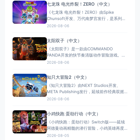
手5：赦免（官方简体中文定名） 港台名
七龙珠 电光炸裂！ZERO（中文）
称：杀手：赦免（官方繁体中文定名） 美国
《七龙珠 电光炸裂！ZERO》由Spike
名称：Hitman: Absoluti
Chunsoft开发、万代南梦宫发行，是系列暌
违17年的正统续作。Switch及Switch 2双平
2026-08-06
台同步发售，收录180+角色，涵盖《龙珠
Z》《龙珠超》等经典篇章。游戏以高度还原
太阳双子（中文）
的高速3D格斗为核心，支持体感操控与全区
《太阳双子》是一款由COMMANDO
中文，融合故事、竞技与创作多种模式。
PANDA开发的快节奏清版动作冒险游戏。双
胞胎兄弟为拯救被掳走的妹妹，踏上横跨荒
2026-08-06
野、密林、诅咒矿坑与古老神殿的征途。游
戏支持本地双人同屏合作，是沙发联机的绝
知只大冒险2（中文）
佳选择；25个手工关卡、史诗头目战与即时
《知只大冒险2》由NEXT Studios开发、
强化系统带来丰富体验。全区中文支持，容
META Publishing发行，延续前作经典双摇
量仅1GB，Switch/S
杆控制双腿的玩法，首次支持最多4人联机合
2026-08-06
作与2v2对抗。新增滑翔翼、抓钩及"合体"谜
题机制，加入关卡编辑器和自定义装扮，支
小鸡快跑 蛋劫行动（中文）
持跨平台联机与全区中文，2025年11月5日
《小鸡快跑：蛋劫行动》Switch版——延续
全平台发售，Switch港服约73
阿德曼动画精髓的潜行冒险，小鸡英雄再度
集结 游戏类型：动作冒险类（潜行 × 动作平
2026-08-05