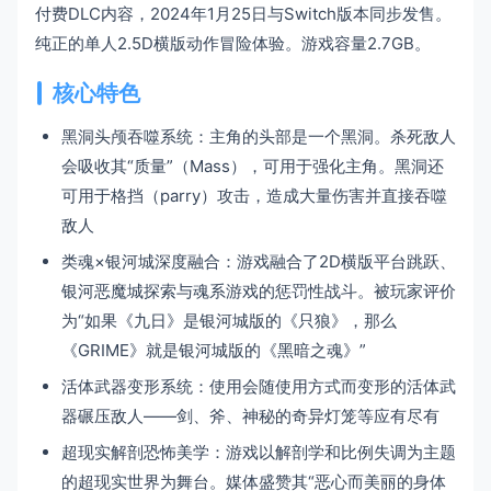
付费DLC内容，2024年1月25日与Switch版本同步发售。
纯正的单人2.5D横版动作冒险体验。游戏容量2.7GB。
核心特色
黑洞头颅吞噬系统：主角的头部是一个黑洞。杀死敌人
会吸收其“质量”（Mass），可用于强化主角。黑洞还
可用于格挡（parry）攻击，造成大量伤害并直接吞噬
敌人
类魂×银河城深度融合：游戏融合了2D横版平台跳跃、
银河恶魔城探索与魂系游戏的惩罚性战斗。被玩家评价
为“如果《九日》是银河城版的《只狼》，那么
《GRIME》就是银河城版的《黑暗之魂》”
活体武器变形系统：使用会随使用方式而变形的活体武
器碾压敌人——剑、斧、神秘的奇异灯笼等应有尽有
超现实解剖恐怖美学：游戏以解剖学和比例失调为主题
的超现实世界为舞台。媒体盛赞其“恶心而美丽的身体