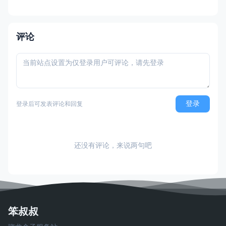
台 × 合作解谜） 国内名称：小鸡快跑：蛋
劫行动 / 落跑鸡：蛋劫行动（官方简体中文
定名） 港台名称：落跑雞：蛋劫行動（官方
繁体中文定名） 美国名称：Chicke
评论
登录
登录后可发表评论和回复
还没有评论，来说两句吧
笨叔叔