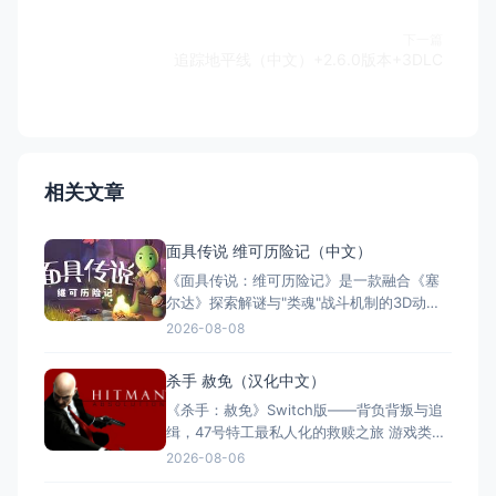
下一篇
追踪地平线（中文）+2.6.0版本+3DLC
相关文章
面具传说 维可历险记（中文）
《面具传说：维可历险记》是一款融合《塞
尔达》探索解谜与"类魂"战斗机制的3D动作
冒险游戏。玩家扮演冒险家维可，在奇幻世
2026-08-08
界中收集七副始源面具，每副赋予独特能
力。游戏支持全区中文，约8至12小时单人流
杀手 赦免（汉化中文）
程，Switch版售价$21.99。Steam玩家评
《杀手：赦免》Switch版——背负背叛与追
测"多半好评"，好评率85%，以创意谜题与扎
缉，47号特工最私人化的救赎之旅 游戏类
实的打击
型：动作冒险类（第三人称潜行暗杀 × 动作
2026-08-06
射击 × 单人） 国内名称：杀手：赦免 / 杀