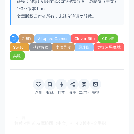
链接：https://benmx.com/尘埃异变：最终版（中文）
1-3-7版本.html
文章版权归作者所有，未经允许请勿转载。
2.5D
Akupara Games
Clover Bite
GRIME
Switch
动作冒险
尘埃异变
最终版
类银河恶魔城
类魂
点赞
收藏
打赏
分享
二维码
海报
上一篇
救赎收割者 灰鹰旅团（中文）+1.4.0版本+金手指