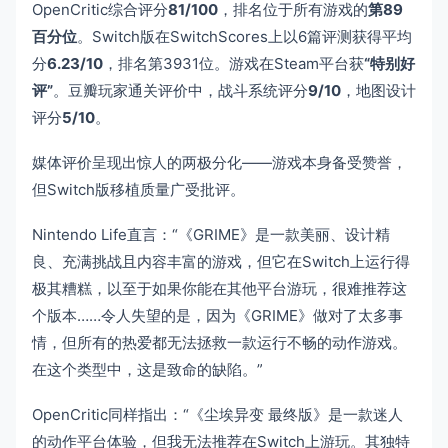
OpenCritic综合评分
81/100
，排名位于所有游戏的
第89
百分位
。Switch版在SwitchScores上以6篇评测获得平均
分
6.23/10
，排名第3931位。游戏在Steam平台获
“特别好
评”
。豆瓣玩家通关评价中，战斗系统评分
9/10
，地图设计
评分
5/10
。
媒体评价呈现出惊人的两极分化——游戏本身备受赞誉，
但Switch版移植质量广受批评。
Nintendo Life直言：“《GRIME》是一款美丽、设计精
良、充满挑战且内容丰富的游戏，但它在Switch上运行得
极其糟糕，以至于如果你能在其他平台游玩，很难推荐这
个版本……令人失望的是，因为《GRIME》做对了太多事
情，但所有的热爱都无法拯救一款运行不畅的动作游戏。
在这个类型中，这是致命的缺陷。”
OpenCritic同样指出：“《尘埃异变 最终版》是一款迷人
的动作平台体验，但我无法推荐在Switch上游玩。其独特