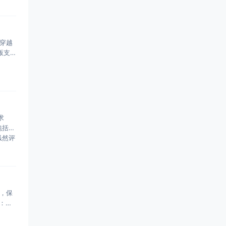
中穿越
版支
求
包括搜
虽然评
，保
：