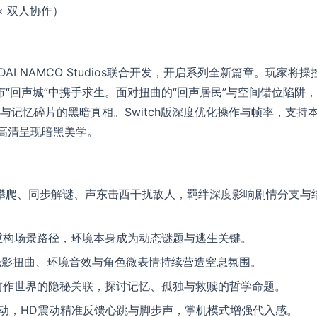
× 双人协作）
ANDAI NAMCO Studios联合开发，开启系列全新篇章。玩家将操
市“回声城”中携手求生。面对扭曲的“回声居民”与空间错位陷阱
记忆碎片的黑暗真相。Switch版深度优化操作与帧率，支持
式高清呈现暗黑美学。
攀爬、同步解谜、声东击西干扰敌人，羁绊深度影响剧情分支与
重构场景路径，环境本身成为动态谜题与逃生关键。
通过光影扭曲、环境音效与角色微表情持续营造窒息氛围。
前作世界的隐秘关联，探讨记忆、孤独与救赎的哲学命题。
环境互动，HD震动精准反馈心跳与脚步声，掌机模式增强代入感。