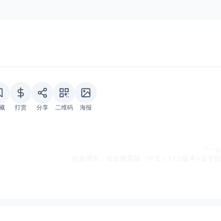
藏
打赏
分享
二维码
海报
下一篇
合金弹头：攻击重装版（中文）1.1.0版本+金手指