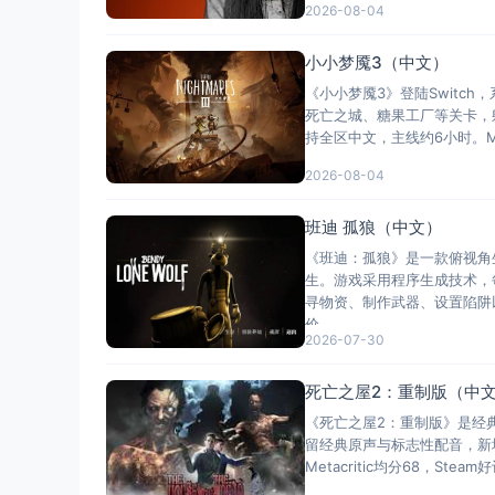
2026-08-04
小小梦魇3（中文）
《小小梦魇3》登陆Switc
死亡之城、糖果工厂等关卡，
持全区中文，主线约6小时。Me
2026-08-04
班迪 孤狼（中文）
《班迪：孤狼》是一款俯视角
生。游戏采用程序生成技术，
寻物资、制作武器、设置陷阱
价
2026-07-30
死亡之屋2：重制版（中
《死亡之屋2：重制版》是经
留经典原声与标志性配音，新增
Metacritic均分68，S