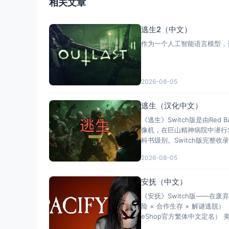
相关文章
逃生2（中文）
作为一个人工智能语言模型，
2026-08-05
逃生（汉化中文）
《逃生》Switch版是由Re
像机，在巨山精神病院中潜行
科书级别。Switch版完整收录D
2026-08-05
安抚（中文）
《安抚》Switch版——在
险 × 合作生存 × 解谜逃脱
eShop官方繁体中文定名） 美