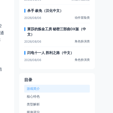
杀手 赦免（汉化中文）
动作冒险类
2026/08/06
控
莱莎的炼金工房 秘密三部曲DX版（中
，通
文）
本
角色扮演类
2026/08/06
闪电十一人 胜利之路（中文）
角色扮演类
2026/08/06
结
目录
游戏简介
核心特色
类型解析
媒体评分