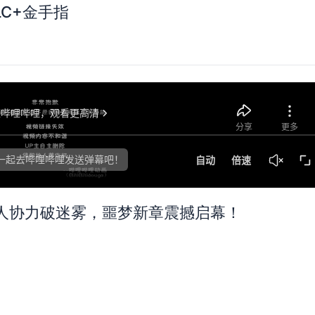
LC+金手指
—双人协力破迷雾，噩梦新章震撼启幕！