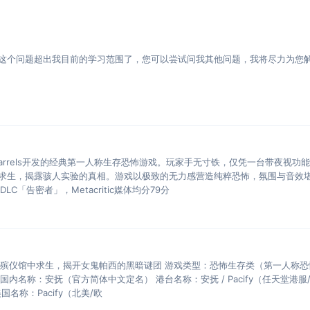
这个问题超出我目前的学习范围了，您可以尝试问我其他问题，我将尽力为您
d Barrels开发的经典第一人称生存恐怖游戏。玩家手无寸铁，仅凭一台带夜视功
求生，揭露骇人实验的真相。游戏以极致的无力感营造纯粹恐怖，氛围与音效
LC「告密者」，Metacritic媒体均分79分
废弃殡仪馆中求生，揭开女鬼帕西的黑暗谜团 游戏类型：恐怖生存类（第一人称恐
） 国内名称：安抚（官方简体中文定名） 港台名称：安抚 / Pacify（任天堂港服
国名称：Pacify（北美/欧