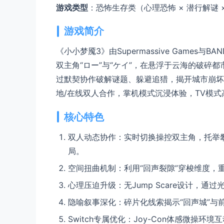
游戏类型
：恐怖生存类（心理恐怖 × 潜行解谜 
游戏简介
《小小梦魇3》由Supermassive Games与B
双主角“ロー”与“ケイ”，在悬浮于云海的破碎都
过默契协作破解谜题、躲避追猎，揭开城市崩坏与
地/在线双人合作，掌机模式沉浸体验，TV模
核心特色
双人动态协作：实时切换操控双主角，托举
局。
空间扭曲机制：利用“回声裂隙”穿梭维度，
心理压迫升级：无Jump Scare设计，
隐喻叙事深化：碎片化线索揭示“回声城”与
Switch专属优化：Joy-Con体感微操