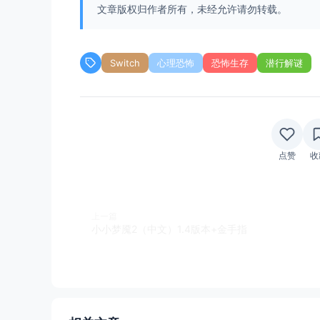
文章版权归作者所有，未经允许请勿转载。
Switch
心理恐怖
恐怖生存
潜行解谜
点赞
收
上一篇
小小梦魇2（中文）1.4版本+金手指