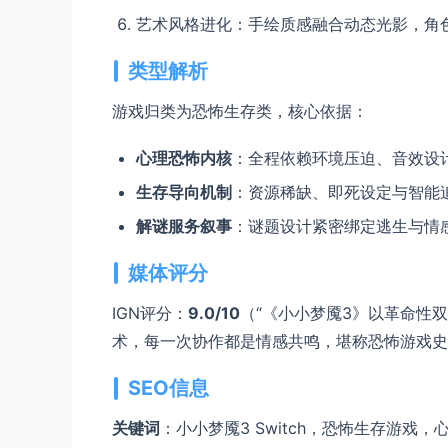
艺术风格进化：手绘质感融合动态光影，角
类型解析
游戏归类为恐怖生存类，核心依据：
心理恐怖内核
：全程依赖环境压迫、音效设
生存导向机制
：资源稀缺、即死设定与智能
解谜服务叙事
：谜题设计紧密绑定逃生与情
媒体评分
IGN评分：
9.0/10
（“《小小梦魇3》以革命性
术，每一次协作都是情感共鸣，堪称恐怖游戏史
SEO信息
关键词
：小小梦魇3 Switch，恐怖生存游戏