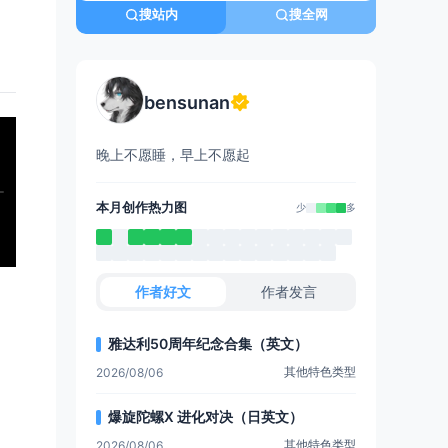
搜站内
搜全网
bensunan
晚上不愿睡，早上不愿起
本月创作热力图
少
多
作者好文
作者发言
雅达利50周年纪念合集（英文）
其他特色类型
2026/08/06
爆旋陀螺X 进化对决（日英文）
其他特色类型
2026/08/06