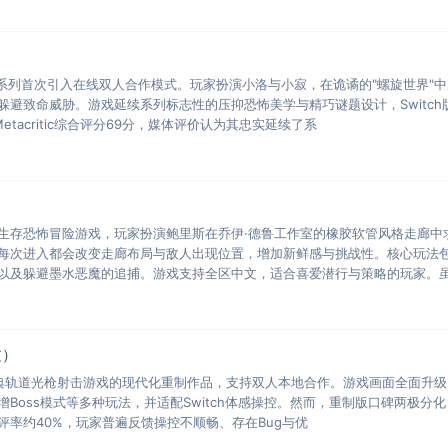
h，系列首次引入在线双人合作模式。玩家扮演小洛与小寂，在诡谲的"螺旋世界"
躲避致命威胁。游戏延续系列标志性的压抑恐怖美学与精巧谜题设计，Switch
tacritic综合评分69分，媒体评价认为其忠实延续了系
生存恐怖冒险游戏，玩家扮演鲍里斯在乔伊·德鲁工作室的橡胶软管风格走廊中
每次进入都会改变走廊布局与敌人出现位置，增加新鲜感与挑战性。核心玩法
以及躲避墨水恶魔的追捕。游戏支持全区中文，适合喜爱潜行与策略的玩家。
文）
典轨道光枪射击游戏的现代化重制作品，支持双人本地合作。游戏画面全面升级
Boss模式等多种玩法，并适配Switch体感操控。然而，重制版口碑两极分化
team好评率约40%，玩家普遍反馈操控不顺畅、存在Bug与优