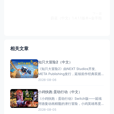
下一篇
蔚蓝（中文）1.4.1.1版本+金手指
相关文章
知只大冒险2（中文）
《知只大冒险2》由NEXT Studios开发、
META Publishing发行，延续前作经典双摇
杆控制双腿的玩法，首次支持最多4人联机合
2026-08-06
作与2v2对抗。新增滑翔翼、抓钩及"合体"谜
题机制，加入关卡编辑器和自定义装扮，支
小鸡快跑 蛋劫行动（中文）
持跨平台联机与全区中文，2025年11月5日
《小鸡快跑：蛋劫行动》Switch版——延续
全平台发售，Switch港服约73
阿德曼动画精髓的潜行冒险，小鸡英雄再度
集结 游戏类型：动作冒险类（潜行 × 动作平
2026-08-05
台 × 合作解谜） 国内名称：小鸡快跑：蛋