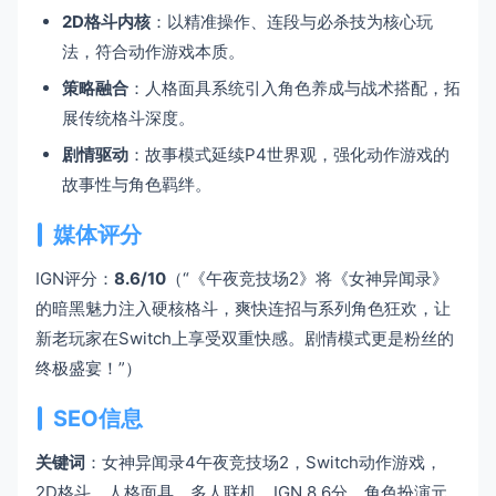
2D格斗内核
：以精准操作、连段与必杀技为核心玩
法，符合动作游戏本质。
策略融合
：人格面具系统引入角色养成与战术搭配，拓
展传统格斗深度。
剧情驱动
：故事模式延续P4世界观，强化动作游戏的
故事性与角色羁绊。
媒体评分
IGN评分：
8.6/10
（“《午夜竞技场2》将《女神异闻录》
的暗黑魅力注入硬核格斗，爽快连招与系列角色狂欢，让
新老玩家在Switch上享受双重快感。剧情模式更是粉丝的
终极盛宴！”）
SEO信息
关键词
：女神异闻录4午夜竞技场2，Switch动作游戏，
2D格斗，人格面具，多人联机，IGN 8.6分，角色扮演元