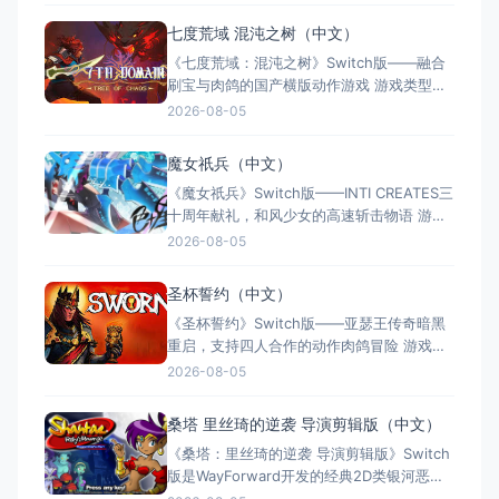
劫行动 / 落跑鸡：蛋劫行动（官方简体中文
七度荒域 混沌之树（中文）
定名） 港台名称：落跑雞：蛋劫行動（官方
《七度荒域：混沌之树》Switch版——融合
繁体中文定名） 美国名称：Chicke
刷宝与肉鸽的国产横版动作游戏 游戏类型：
动作冒险类（2D横版动作 × Roguelike × 类
2026-08-05
银河恶魔城 × 刷宝） 国内名称：七度荒
域：混沌之树（官方简体中文定名） 港台名
魔女祇兵（中文）
称：七度荒域：混沌之樹（任天堂港服/台服
《魔女祇兵》Switch版——INTI CREATES三
eShop官方繁体中文定名）
十周年献礼，和风少女的高速斩击物语 游戏
类型：动作冒险类（2D横版动作 × 高速斩击
2026-08-05
× 和风奇幻） 国内名称：魔女祇兵（官方简
体中文定名） 港台名称：魔女祇兵－The
圣杯誓约（中文）
Witch of Luludidea－（任天堂港服/台服
《圣杯誓约》Switch版——亚瑟王传奇暗黑
eSho
重启，支持四人合作的动作肉鸽冒险 游戏类
型：动作冒险类（合作动作Roguelike × 地
2026-08-05
牢探索） 国内名称：圣杯誓约（官方简体中
文定名） 港台名称：聖盃誓約 /
桑塔 里丝琦的逆袭 导演剪辑版（中文）
SWORN（任天堂港服/台服eShop官方定
《桑塔：里丝琦的逆袭 导演剪辑版》Switch
名） 美国名称：SWORN（北美/欧
版是WayForward开发的经典2D类银河恶魔
城动作游戏。玩家化身半精灵少女桑塔，通