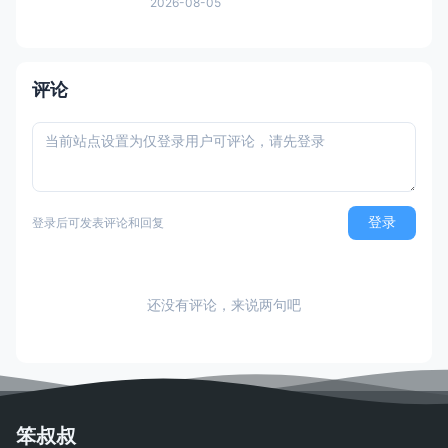
2026-08-05
过肚皮舞变身探索阿拉伯风情的像素世界，
用长发与法术击败女海盗里丝琦的阴谋。
Switch版新增魔法模式（硬核）、优化传送
系统与高清肖像，曾获IGN年度游戏大奖，
评论
Metac
登录
登录后可发表评论和回复
还没有评论，来说两句吧
笨叔叔