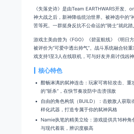
《失落史诗》是由Team EARTHWARS开发、
神大战之后，新神降临统治世界。被神选中的“神
苦等死。一群挺身反抗不公命运的“骑士”就此踏
游戏主美由曾为《FGO》《碧蓝航线》《明日方
被评价为“可爱中透出帅气”。战斗系统融合轻重
戏支持1至3人在线联机，可与好友并肩讨伐凶神
核心特色
酣畅淋漓的弑神连击：玩家可将轻攻击、重攻
的“斩杀”，在快节奏攻防中击溃强敌
自由的角色构筑（BUILD）：击败敌人获
样化武器，打造专属于你的弑神风格
Namie执笔的精美立绘：游戏提供共16种
与现代着装，辨识度极高