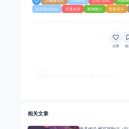
2D横版动作
IGN评分
LOST EPIC
Namie
任天堂eShop
失落史诗
弑神骑士
联机共斗
点赞
收
上一篇
阿泰诺之刃2（中文）+2.2.2.0版本+11DLC
相关文章
面具传说 维可历险记（中