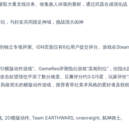
处接取大量支线任务。收集敌人掉落的素材，通过武器合成强化战
游玩，与好友共同踏足神域，挑战强大凶神
》的独立专项评测。IGN页面仅有6位用户提交评分。游戏在Stea
D横版动作游戏”。GameRes评测指出游戏“卖相到位”，但指出
击欲望强也平添了数分难度。豆瓣评分约3.0/5星，玩家评价“
美术风格突出的横版动作游戏，推荐香草社美术风格的爱好者及联
, 2D横版动作, Team EARTHWARS, oneoreight, 弑神骑士,