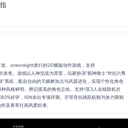
手指
开发、oneoreight发行的2D横版动作游戏，支持
2年7月同步发售。游戏以人神交战为背景，玩家扮演“弑神骑士”对抗六尊
技”系统，配合自由的天赋树加点与武器进化，实现个性化角色
16种风格鲜明、辨识度高的角色立绘。支持1至3人在线联机共
获83%好评，IGN未出专项评测。尽管存在跳跃机制与体力限制
动作及香草社画风爱好者。