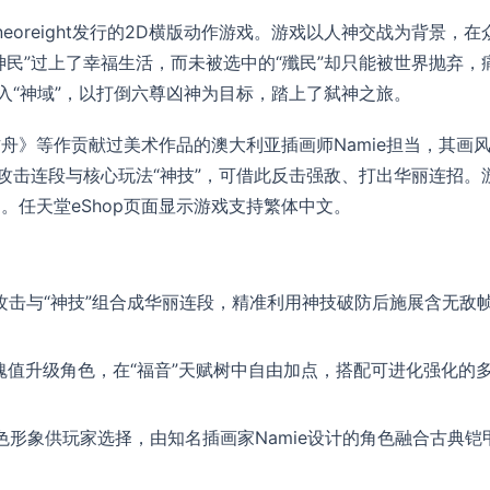
oneoreight发行的2D横版动作游戏。游戏以人神交战为背景，在
民”过上了幸福生活，而未被选中的“殲民”却只能被世界抛弃，
入“神域”，以打倒六尊凶神为目标，踏上了弑神之旅。
舟》等作贡献过美术作品的澳大利亚插画师Namie担当，其画
攻击连段与核心玩法“神技”，可借此反击强敌、打出华丽连招。
。任天堂eShop页面显示游戏支持繁体中文。
击与“神技”组合成华丽连段，精准利用神技破防后施展含无敌
取魂值升级角色，在“福音”天赋树中自由加点，搭配可进化强化的
角色形象供玩家选择，由知名插画家Namie设计的角色融合古典铠