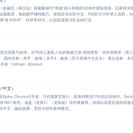
一款融合《塞尔达》探索解谜与"类魂"战斗机制的3D动作冒险游戏。玩家扮演
源面具，每副赋予独特能力。游戏支持全区中文，约8至12小时单人流程，Swi
玩家评测"多半好评"，好评率85%，以创意谜题与扎实的打击
——背负背叛与追缉，47号特工最私人化的救赎之旅 游戏类型：动作冒险类（第
人） 国内名称：杀手：赦免 / 杀手5：赦免（官方简体中文定名） 港台名称：杀
itman: Absoluti
O（中文）
Spike Chunsoft开发、万代南梦宫发行，是系列暌违17年的正统续作。Swit
售，收录180+角色，涵盖《龙珠Z》《龙珠超》等经典篇章。游戏以高度还原的高速
区中文，融合故事、竞技与创作多种模式。