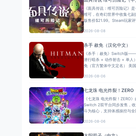
《面具传说：维可历险记》是
维可，在奇幻世界中收集七副始
版售价$21.99。Steam
2026-08-08
杀手 赦免（汉化中文）
《杀手：赦免》Switch版
潜行暗杀 × 动作射击 × 单
免（官方繁体中文定名） 美国名称：H
2026-08-06
七龙珠 电光炸裂！ZER
《七龙珠 电光炸裂！ZERO》由
Switch 2双平台同步发
斗为核心，支持体感操控与全
2026-08-06
太阳双子（中文）