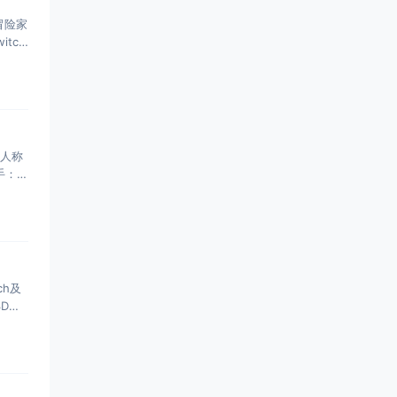
冒险家
tch
三人称
手：赦
ch及
3D格