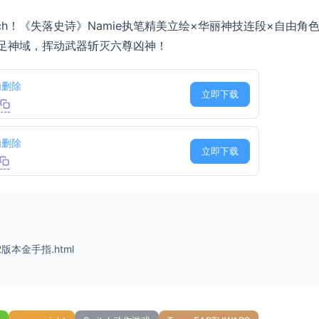
ch！《失落史诗》Namie执笔精美立绘×华丽神技连段×自由角
。踏足神域，挥动武器斩灭六尊凶神！
内删除
立即下载
内删除
立即下载
2版本金手指.html