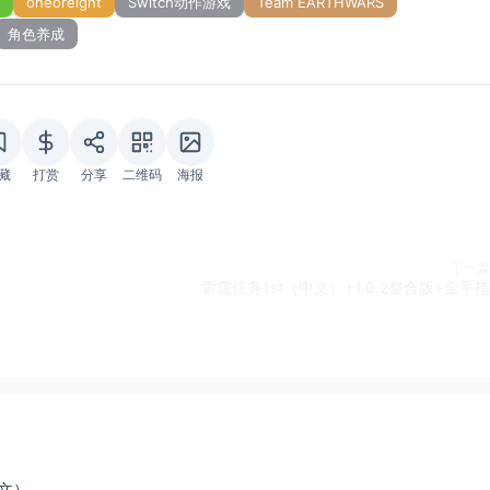
oneoreight
Switch动作游戏
Team EARTHWARS
角色养成
藏
打赏
分享
二维码
海报
下一篇
雷霆任务1st（中文）+1.0.2整合版+金手指
文）