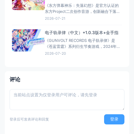
为音游爱好者与剧情党必玩的“满分神
《东方弹幕神乐：失落幻想》是官方认证的
东方Project二次创作音游，创新融合下落式
音游与弹幕射击玩法。玩家伴随160+首改编
2026-07-21
曲，在节奏操作中躲避弹幕、复兴幻想乡。
本作为v1.14.2版本，整合15个DLC，支持
电子轨录律（中文）+1.0.3版本+金手指
Switch触屏操作。游戏获Steam“多半好
《GUNVOLT RECORDS 电子轨录律》是
评”，虽难度设计略有争议，但独特玩法与丰
《苍蓝雷霆》系列衍生节奏游戏，2024年2
富
月15日多平台发售。玩家双摇杆操作游标，
2026-07-20
随音符舞动，与三位全语音歌姬的3DCG舞蹈
同步，体验独特节奏感。Switch版支持触
控、TV/掌机模式，盒装版含35首曲目（本体
15首+预装20首DLC）。Steam多半
评论
登录
登录后可发表评论和回复