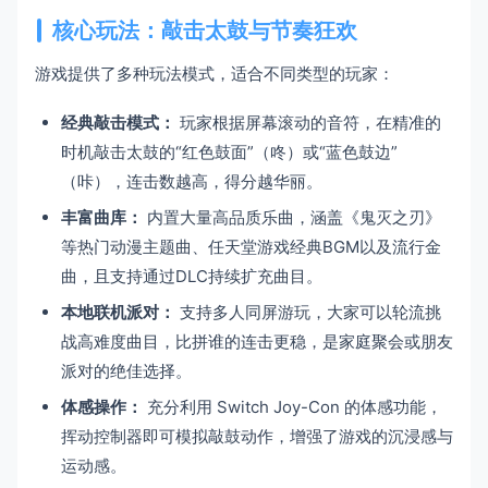
核心玩法：敲击太鼓与节奏狂欢
游戏提供了多种玩法模式，适合不同类型的玩家：
经典敲击模式：
玩家根据屏幕滚动的音符，在精准的
时机敲击太鼓的“红色鼓面”（咚）或“蓝色鼓边”
（咔），连击数越高，得分越华丽。
丰富曲库：
内置大量高品质乐曲，涵盖《鬼灭之刃》
等热门动漫主题曲、任天堂游戏经典BGM以及流行金
曲，且支持通过DLC持续扩充曲目。
本地联机派对：
支持多人同屏游玩，大家可以轮流挑
战高难度曲目，比拼谁的连击更稳，是家庭聚会或朋友
派对的绝佳选择。
体感操作：
充分利用 Switch Joy-Con 的体感功能，
挥动控制器即可模拟敲鼓动作，增强了游戏的沉浸感与
运动感。