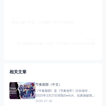
上一篇
风来之国（中文）1.1.5版本+1DLC+金手指
下一篇
真三国无双8 帝国（中文）1.0.1版本+26DLC+金手指
相关文章
节奏裂隙（中文）
《节奏裂隙》是《节奏地牢》衍生续作，
2025年3月27日登陆Switch。玩家操纵凯登
丝在节拍中对抗动作各异的怪物，融合音游
2026-07-26
韵律与策略战斗。包含裂隙模式、小游戏、