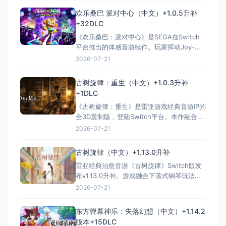
Boss战及混音模式，30+首原创音乐，四种
欢乐桑巴 派对中心（中文）+1.0.5升补
难度与全球排行榜。IGN好评，MC均分79，
+32DLC
玩家口碑佳。港服约HKD 62，全区中文，便
《欢乐桑巴：派对中心》是SEGA在Switch
携优化
平台推出的体感音游续作。玩家挥动Joy-
Con模拟沙锤，跟随40+首全球热门曲目律
2026-07-21
动，体验经典IP的狂欢魅力。游戏支持中文，
涵盖单人闯关与8人在线派对，提供丰富自定
古树旋律：重生（中文）+1.0.3升补
义选项。媒体综评71分，被誉为极具魅力的
+1DLC
聚会佳作。本资源整合1.0.5升补与32个
《古树旋律：重生》是雷亚游戏经典音游IP的
DLC，
全3D重制版，登陆Switch平台。本作融合下
落式节奏打击与3D冒险解谜，收录60+首经
2026-07-21
典乐曲，以惊艳视效演绎感人童话剧情。获
Fami通32分黄金殿堂认证及Metacritic 75分
古树旋律（中文）+1.13.0升补
好评。本次整合V1.0.3补丁与DLC，支持触控
雷亚经典治愈音游《古树旋律》Switch版发
操作与中文，为玩家带来视听
布v1.13.0升补。游戏融合下落式钢琴玩法与
感人童话剧情，拥有超200首精选曲目与唯美
2026-07-21
手绘美术。Switch版完美适配触屏操作，全
区支持简体中文，掌机体验极佳。凭借
东方弹幕神乐：失落幻想（中文）+1.14.2
Metacritic 88分、豆瓣9.2分的卓越口碑，成
版本+15DLC