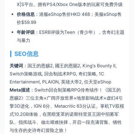
X|S平台。拥有PS4/Xbox One版本的玩家可免费升级
价格信息
：港服eShop售价HKD 468；美服eShop售
价$59.99
年龄评级
：ESRB评级为Teen（青少年），含奇幻主题
与暴力
SEO信息
关键词
：国王的恩赐2, 國王的恩賜2, King's Bounty II,
Switch策略游戏, 回合制战术RPG, 奇幻策略, 1C
Entertainment, PLAION, 英雄大帝2, 任天堂eShop
Meta描述
：Switch回合制策略RPG传奇续作！《国王的
恩赐2》三位主角×广阔开放世界×地形影响战术×虚幻4引
擎3D进化，IGN 6分、Metacritic 63分认证。掌机TV双模
式10.2GB体验，在黑暗笼罩的诺斯特里亚王国中招募军
队、指挥战斗、做出艰难抉择，开启一段充满背叛、牺牲
与生存的史诗奇幻冒险之旅！