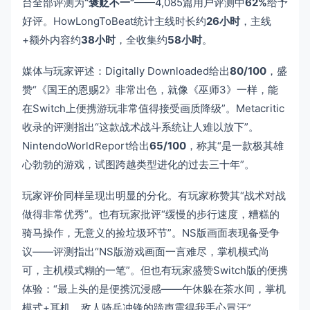
台全部评测为
“褒贬不一”
——4,085篇用户评测中
62%
给予
好评。HowLongToBeat统计主线时长约
26小时
，主线
+额外内容约
38小时
，全收集约
58小时
。
媒体与玩家评述：Digitally Downloaded给出
80/100
，盛
赞“《国王的恩赐2》非常出色，就像《巫师3》一样，能
在Switch上便携游玩非常值得接受画质降级”。Metacritic
收录的评测指出“这款战术战斗系统让人难以放下”。
NintendoWorldReport给出
65/100
，称其“是一款极其雄
心勃勃的游戏，试图跨越类型进化的过去三十年”。
玩家评价同样呈现出明显的分化。有玩家称赞其“战术对战
做得非常优秀”。也有玩家批评“缓慢的步行速度，糟糕的
骑马操作，无意义的捡垃圾环节”。NS版画面表现备受争
议——评测指出“NS版游戏画面一言难尽，掌机模式尚
可，主机模式糊的一笔”。但也有玩家盛赞Switch版的便携
体验：“最上头的是便携沉浸感——午休躲在茶水间，掌机
模式+耳机，敌人骑兵冲锋的蹄声震得我手心冒汗”。