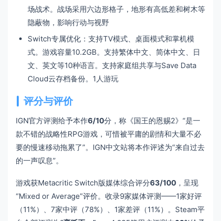
场战术。战场采用六边形格子，地形有高低差和树木等
隐蔽物，影响行动与视野
Switch专属优化：支持TV模式、桌面模式和掌机模
式。游戏容量10.2GB。支持繁体中文、简体中文、日
文、英文等10种语言。支持家庭组共享与Save Data
Cloud云存档备份。1人游玩
评分与评价
IGN官方评测给予本作
6/10
分，称《国王的恩赐2》“是一
款不错的战略性RPG游戏，可惜被平庸的剧情和大量不必
要的慢速移动拖累了”。IGN中文站将本作评述为“来自过去
的一声叹息”。
游戏获Metacritic Switch版媒体综合评分
63/100
，呈现
“Mixed or Average”评价。收录9家媒体评测——1家好评
（11%）、7家中评（78%）、1家差评（11%）。Steam平