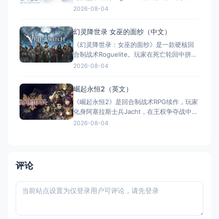
机生成的8×8棋盘上回合制战斗，三大职业
2026-08-04
六种角色各具特色，搭配300+卡牌与
100+秘宝，带来每局不同的策略体验。
幻灵降世录 女巫的面纱（中文）
Steam获"特别好评"，全区简繁中文支持，掌
《幻灵降世录：女巫的面纱》是一款硬核回
上即可开启异世界求生之旅。
合制战术Roguelite。玩家在死亡轮回中拼凑
记忆碎片，组建5人小队探索随机岛屿。利用
2026-08-04
属性克制与元素互动进行高强度战术战斗，
搭配200余种技能与30余种遗物构建多元流
崛起永恒2（英文）
派。死亡即进度，重复游玩价值高。Steam
《崛起永恒2》是回合制战术RPG续作，玩家
抢先体验获"特别好评"，Switch版全区中文
化身阿塞拉斯士兵Jacht，在王权争夺战中夺
支持。
回帝国荣耀。游戏含24个战术关卡与地形优
2026-08-04
势系统，自由招募队伍搭配宝石定制与独立
技能树。Metacritic获80分好评，主线约20-
30小时，策略深度与叙事兼具。但目前无中
文支持。
评论