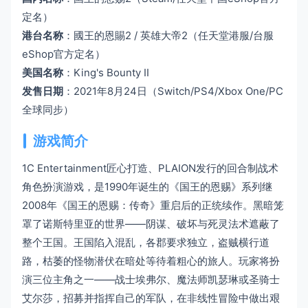
定名）
港台名称
：國王的恩賜2 / 英雄大帝2（任天堂港服/台服
eShop官方定名）
美国名称
：King's Bounty II
发售日期
：2021年8月24日（Switch/PS4/Xbox One/PC
全球同步）
游戏简介
1C Entertainment匠心打造、PLAION发行的回合制战术
角色扮演游戏，是1990年诞生的《国王的恩赐》系列继
2008年《国王的恩赐：传奇》重启后的正统续作。黑暗笼
罩了诺斯特里亚的世界——阴谋、破坏与死灵法术遮蔽了
整个王国。王国陷入混乱，各郡要求独立，盗贼横行道
路，枯萎的怪物潜伏在暗处等待着粗心的旅人。玩家将扮
演三位主角之一——战士埃弗尔、魔法师凯瑟琳或圣骑士
艾尔莎，招募并指挥自己的军队，在非线性冒险中做出艰