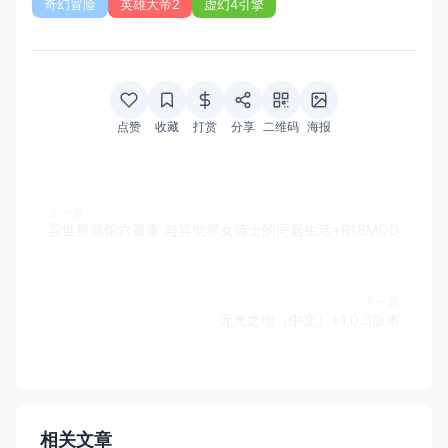
奇幻冒险
英雄大帝2
虚幻4引擎
点赞
收藏
打赏
分享
二维码
海报
上一篇
异世界酒馆六重奏 与异世界女骑士的同居生活+R18MOD
下一篇
无光之地（中文）+1.0.3版本
相关文章