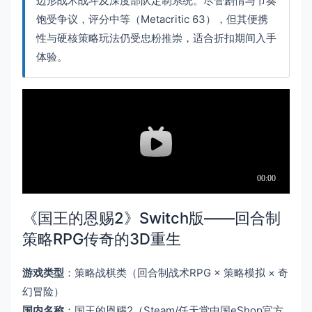
边形战术战斗及深度部队定制系统。尽管剧情与节奏
饱受争议，评分中等（Metacritic 63），但其便携
性与硬核策略玩法仍受忠粉推崇，适合折扣期间入手
体验。
《国王的恩赐2》Switch版——回合制
策略RPG传奇的3D重生
游戏类型
：策略战棋类（回合制战术RPG × 策略模拟 × 奇
幻冒险）
国内名称
：国王的恩赐2（Steam/任天堂中国eShop官方