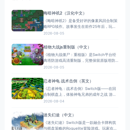
晦暗神祇2（汉化中文）
《晦暗神祇2》是备受好评的像素风回合制策
略RPG续作。故事发生在前作25年后，玩家
率领20位英雄与45种分支职业，在政治漩涡
2026-08-05
与背叛中抵御外敌。游戏核心在于深度的决
策与羁绊系统，每个选择均影响战局，提供
植物大战js重制版（中文）
极高的重玩性。复古像素艺术与精美战斗动
《植物大战僵尸：重植版》是Switch平台经
画带来原汁原味的战棋体验。Switch版仅
典塔防游戏高清重制版，完整保留原版塔防
704MB，轻量便携
玩法并升级HD画质。新增本地合作与PvP模
2026-08-05
式，以及"阴云天""安息吧"等挑战玩法，附带
艺术图库等丰富收藏内容。全区中文支持，
忍者神龟 战术击倒（英文）
1-2人游玩，售价19.99美元。
《忍者神龟：战术击倒》Switch版——在回
合制棋盘上，体验神龟兄弟的成年之战 游戏
类型：策略战棋类（回合制战术 × 清版格斗
2026-08-04
融合 × 单人） 国内名称：忍者神龟：战术
击倒 / 忍者神龟：战术突袭（官方简体中文
迷失幻途（中文）
定名） 港台名称：忍者龜：戰術性打擊（官
《迷失幻途》Switch版是一款融合卡牌构筑
方繁体中文定名） 美国名称：Teena
与棋盘策略的Roguelite冒险游戏。玩家在随