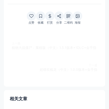
点赞
收藏
打赏
分享
二维码
海报
上一篇
植物大战僵尸：重植版（中文）1.5.1版本+1DLC+金手指
下一篇
超级双截龙（中文）1.0.0版本+金手指
相关文章