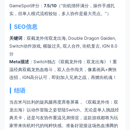
GameSpot评分：
7.5/10
（“街机情怀满分，操作手感扎
实，但单人模式流程较短，多人协作是最大亮点。”）
SEO信息
关键词
：双截龙外传双龙出海, Double Dragon Gaiden,
Switch动作游戏, 横版过关, 双人合作, 街机复古, IGN 8.0
分
Meta描述
：Switch独占《双截龙外传：双龙出海》！重
温经典双截龙热血格斗，双人合作闯关，像素画风+爽快
连招，IGN高分认可，即刻加入兄弟之战，再燃街机魂！
结语
当吉米与比利的旋风腿再度席卷屏幕，《双截龙外传：双
龙出海》以动作冒险之姿登陆Switch。无论是单人挑战经
典关卡，还是与友协作重温兄弟情谊，这款游戏都将为玩
家带来街机时代的纯粹快感。准备好迎接这场热血沸腾的