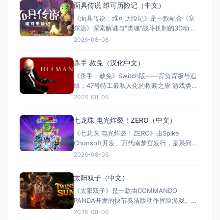
面具传说 维可历险记（中文）
《面具传说：维可历险记》是一款融合《塞
尔达》探索解谜与"类魂"战斗机制的3D动作
冒险游戏。玩家扮演冒险家维可，在奇幻世
2026-08-08
界中收集七副始源面具，每副赋予独特能
力。游戏支持全区中文，约8至12小时单人流
杀手 赦免（汉化中文）
程，Switch版售价$21.99。Steam玩家评
《杀手：赦免》Switch版——背负背叛与追
测"多半好评"，好评率85%，以创意谜题与扎
缉，47号特工最私人化的救赎之旅 游戏类
实的打击
型：动作冒险类（第三人称潜行暗杀 × 动作
2026-08-06
射击 × 单人） 国内名称：杀手：赦免 / 杀
手5：赦免（官方简体中文定名） 港台名
七龙珠 电光炸裂！ZERO（中文）
称：杀手：赦免（官方繁体中文定名） 美国
《七龙珠 电光炸裂！ZERO》由Spike
名称：Hitman: Absoluti
Chunsoft开发、万代南梦宫发行，是系列暌
违17年的正统续作。Switch及Switch 2双平
2026-08-06
台同步发售，收录180+角色，涵盖《龙珠
Z》《龙珠超》等经典篇章。游戏以高度还原
太阳双子（中文）
的高速3D格斗为核心，支持体感操控与全区
《太阳双子》是一款由COMMANDO
中文，融合故事、竞技与创作多种模式。
PANDA开发的快节奏清版动作冒险游戏。双
胞胎兄弟为拯救被掳走的妹妹，踏上横跨荒
2026-08-06