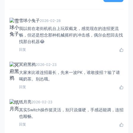
雪球小兔子
2026-02-28
我以前在老街机机台上玩双截龙，感觉现在的连招更流
畅，但还是想念那种机械摇杆的冲击感，偶尔会想回去找
找那台机器😂
回复
冥府黑鸦
2026-02-23
大家来比谁连招最长，先来一波PK，谁敢接招？输了请
喝奶茶。别怂哦。
回复
纸月亮
2026-02-23
其实Switch操作挺灵活，别只说僵硬，手感还能调，连招
也顺畅。
回复