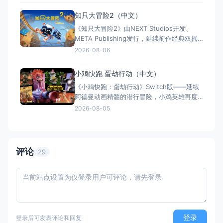
野、密林、诅咒矿坑与古老神殿的征途。游
戏支持本地双人同屏合作，是沙发联机的绝
知只大冒险2（中文）
佳选择；25个手工关卡、史诗头目战与即时
《知只大冒险2》由NEXT Studios开发、
强化系统带来丰富体验。全区中文支持，容
META Publishing发行，延续前作经典双摇
量仅1GB，Switch/S
杆控制双腿的玩法，首次支持最多4人联机合
2026-08-06
作与2v2对抗。新增滑翔翼、抓钩及"合体"谜
题机制，加入关卡编辑器和自定义装扮，支
小鸡快跑 蛋劫行动（中文）
持跨平台联机与全区中文，2025年11月5日
《小鸡快跑：蛋劫行动》Switch版——延续
全平台发售，Switch港服约73
阿德曼动画精髓的潜行冒险，小鸡英雄再度
集结 游戏类型：动作冒险类（潜行 × 动作平
2026-08-05
台 × 合作解谜） 国内名称：小鸡快跑：蛋
劫行动 / 落跑鸡：蛋劫行动（官方简体中文
定名） 港台名称：落跑雞：蛋劫行動（官方
繁体中文定名） 美国名称：Chicke
评论
29
登录
登录后可发表评论和回复