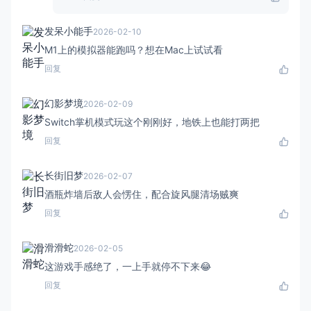
发呆小能手
2026-02-10
M1上的模拟器能跑吗？想在Mac上试试看
回复
幻影梦境
2026-02-09
Switch掌机模式玩这个刚刚好，地铁上也能打两把
回复
长街旧梦
2026-02-07
酒瓶炸墙后敌人会愣住，配合旋风腿清场贼爽
回复
滑滑蛇
2026-02-05
这游戏手感绝了，一上手就停不下来😂
回复