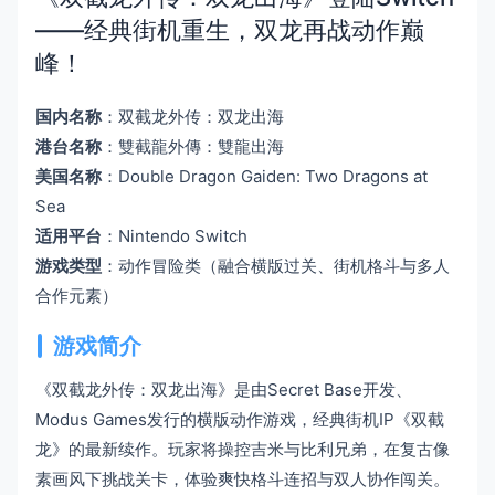
——经典街机重生，双龙再战动作巅
峰！
国内名称
：双截龙外传：双龙出海
港台名称
：雙截龍外傳：雙龍出海
美国名称
：Double Dragon Gaiden: Two Dragons at
Sea
适用平台
：Nintendo Switch
游戏类型
：动作冒险类（融合横版过关、街机格斗与多人
合作元素）
游戏简介
《双截龙外传：双龙出海》是由Secret Base开发、
Modus Games发行的横版动作游戏，经典街机IP《双截
龙》的最新续作。玩家将操控吉米与比利兄弟，在复古像
素画风下挑战关卡，体验爽快格斗连招与双人协作闯关。