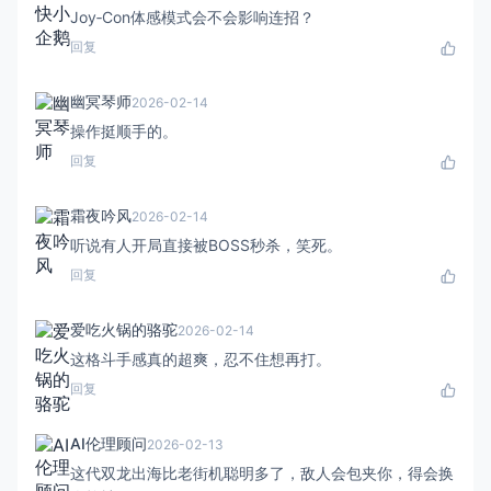
Joy‑Con体感模式会不会影响连招？
回复
幽冥琴师
2026-02-14
操作挺顺手的。
回复
霜夜吟风
2026-02-14
听说有人开局直接被BOSS秒杀，笑死。
回复
爱吃火锅的骆驼
2026-02-14
这格斗手感真的超爽，忍不住想再打。
回复
AI伦理顾问
2026-02-13
这代双龙出海比老街机聪明多了，敌人会包夹你，得会换