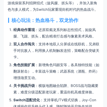
游戏保留系列招牌招式（旋风腿、抓头等），并加入新角
色与多人模式，为Switch玩家重现街机时代的热血战斗。
核心玩法：热血格斗，双龙协作
经典动作重现
：还原双截龙系列标志性招式，如旋风
腿、飞踹、抓头，配合精准打击感与像素美术风格。
双人合作闯关
：支持本地双人分屏或在线联机，兄弟联
手对抗敌人，利用换人机制触发连招，策略配合突破关
卡。
角色技能扩展
：新增角色玛丽安等，各具独特技能（如
翻滚射击），丰富战斗策略；武器系统（酒瓶、炸药）
增强场景互动。
关卡挑战升级
：横版地图融合陷阱、BOSS战与隐藏要
素，难度分级适配新老玩家，重温街机高难度体验。
Switch适配优化
：支持掌机/TV模式切换，Joy-Con
体感操作提升格斗代入感，随时随地开启热血对战。