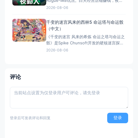
Rogue-like玩法。白天经营店铺赚钱，夜晚
探索地牢打怪寻宝，核心循环为“赚钱变强，
2026-08-06
变强赚更多”。Switch版包含DLC《维度之
间》及独占内容，全区中文支持且便携。游
千变的迷宫风来的西林5 命运塔与命运骰
戏凭借独特的玩法融合与出色像素美术，获
（中文）
Steam 82%特别好评，是体验双面人生的佳
《千变的迷宫 风来的希炼 命运之塔与命运之
作
骰》是Spike Chunsoft开发的硬核迷宫探险
Roguelike RPG。每次冒险地图、道具、怪
2026-08-06
物均随机生成，千变万化、绝无重复。采用
敌我同步移动的回合制策略战斗，惩罚严苛
——死亡即归零，极具挑战与成就感。收录
34个以上风格各异的迷宫，支持全区简繁中
评论
文
登录
登录后可发表评论和回复