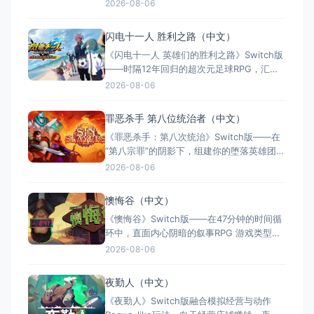
女与炼金术的夏日成长物语 游戏类型：角色
2026-08-06
扮演类（JRPG × 炼金术 × 回合制战斗 × 单
人） 国内名称：莱莎的炼金工房 ～秘密三
闪电十一人 胜利之路（中文）
部曲～ DX（官方简体中文定名） 港台名
《闪电十一人 英雄们的胜利之路》Switch版
称：萊莎的鍊金工房 ～秘密三部曲
——时隔12年回归的超次元足球RPG，汇聚
历代5000+角色的热血盛宴 游戏类型：角色
2026-08-06
扮演类（足球RPG × 收集养成 × 线上对战 ×
单人/多人） 国内名称：闪电十一人 英雄们
罪恶杀手 第八位统治者（中文）
的胜利之路（官方简体中文定名） 港台名
《罪恶杀手：第八次统治》Switch版——在
称：閃電十一人 英雄們的勝
“第八宗罪”的阴影下，组建你的堕落英雄团，
在罪恶与救赎间抉择 游戏类型：角色扮演类
2026-08-06
（回合制RPG × Roguelite × 黑暗奇幻 × 策
略养成） 国内名称：罪恶杀手：第八次统治
懊悔谷（中文）
/ 罪恶杀手：第八位统治者（官方简体中文定
《懊悔谷》Switch版——在47分钟的时间循
名） 港台名称：罪孽
环中，直面内心阴暗的叙事RPG 游戏类型：
角色扮演类（叙事RPG × 等距视角 × 心理惊
2026-08-06
悚 × 单人） 国内名称：懊悔谷（官方简体
中文定名） 港台名称：懊悔谷（官方繁体中
夜勤人（中文）
文定名） 美国名称：Rue Valley（北美/欧服
《夜勤人》Switch版融合模拟经营与动作
eShop官方英文