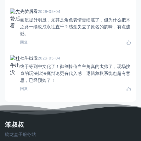
先赞后看
2026-05-04
画质提升明显，尤其是角色表情更细腻了，但为什么把木
之路一缕改成永往直千？感觉失去了原名的韵味，有点遗
憾。
回复
社牛出没
2026-05-04
终于等到中文化了！御剑怜侍当主角真的太帅了，现场搜
查的玩法比法庭辩论更有代入感，逻辑象棋系统也超有意
思，已经预购了！
回复
笨叔叔
骁龙盒子服务站