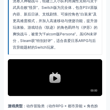
洸卷入神秘战斗，组建三人小队利用属性克制与灵子
武具击败“怪异”。Switch版为完全体，包含PSV原版
内容、新后日谈、支线剧情、可操控角色“白装束”及
更高难度模式，并加入高速移动与便捷功能，提升游
玩体验。游戏结合《轨迹》的角色羁绊与《伊苏》的
爽快战斗，被誉为“Falcom版Persona”。虽IGN未评
分，Steam获“特别好评”，适合喜爱日系ARPG与后
宫异能题材的Switch玩家。
游戏类型
：动作冒险类（动作RPG × 都市异能 × 角色扮