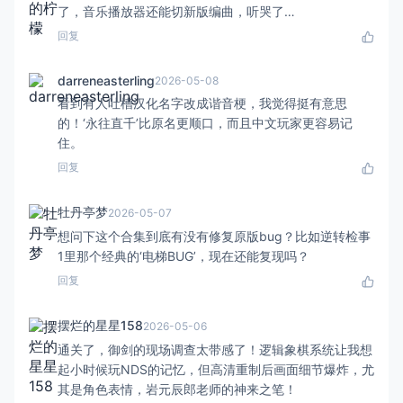
了，音乐播放器还能切新版编曲，听哭了…
回复
darreneasterling
2026-05-08
看到有人吐槽汉化名字改成谐音梗，我觉得挺有意思
的！‘永往直千’比原名更顺口，而且中文玩家更容易记
住。
回复
牡丹亭梦
2026-05-07
想问下这个合集到底有没有修复原版bug？比如逆转检事
1里那个经典的‘电梯BUG’，现在还能复现吗？
回复
摆烂的星星158
2026-05-06
通关了，御剑的现场调查太带感了！逻辑象棋系统让我想
起小时候玩NDS的记忆，但高清重制后画面细节爆炸，尤
其是角色表情，岩元辰郎老师的神来之笔！