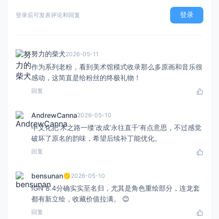
登录
登录后可发表评论和回复
努力的柴犬
2026-05-11
作为系列老粉，看到美术馆模式收录那么多原画和音乐很
感动，这简直是给粉丝的终极礼物！
回复
AndrewCanna
2026-05-10
中文化把‘木之路一缕’改成‘永往直千’有点意思，不过感觉
破坏了原名的韵味，希望后续补丁能优化。
回复
bensunan
2026-05-10
IGN 8.4分确实实至名归，尤其是角色重绘部分，连龙套
都有新立绘，收藏价值拉满。 😊
回复