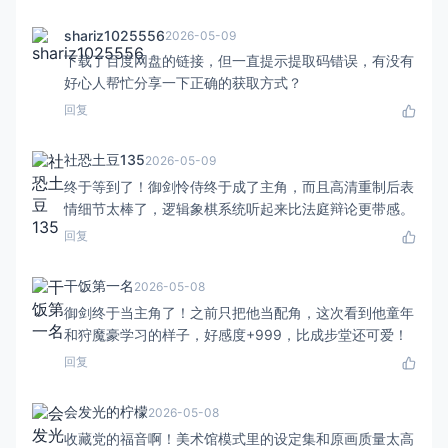
shariz1025556
2026-05-09
下载了百度网盘的链接，但一直提示提取码错误，有没有
好心人帮忙分享一下正确的获取方式？
回复
社恐土豆135
2026-05-09
终于等到了！御剑怜侍终于成了主角，而且高清重制后表
情细节太棒了，逻辑象棋系统听起来比法庭辩论更带感。
回复
干饭第一名
2026-05-08
御剑终于当主角了！之前只把他当配角，这次看到他童年
和狩魔豪学习的样子，好感度+999，比成步堂还可爱！
回复
会发光的柠檬
2026-05-08
收藏党的福音啊！美术馆模式里的设定集和原画质量太高