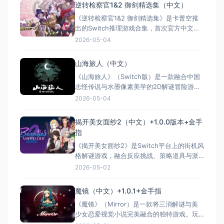
逆转检察官1&2 御剑精选集（中文）
《逆转检察官1&2 御剑精选集》是卡普空推
出的Switch推理游戏合集，首次官方中文
化，收录NDS时代两部作品的高清重制版。
2026-05-04
玩家将操控天才检察官御剑怜侍深入犯罪现
场，通过“逻辑拼图”与“逻辑象棋”系统调查证
山海旅人（中文）
据、揭露谎言。原版设计师岩元辰郎重绘
《山海旅人》（Switch版）是一款融合中国
100+角色形象，支持像素与高清画风切换，
志怪传说与水墨像素美学的2D解谜冒险游
并内置海量资料“
戏。玩家扮演“逆梦师”七云，进入他人记忆碎
2026-05-04
片，通过收集“感知”逆转过去，改变现实。游
戏核心玩法独特，将民间元素如黑白无常、
揭开美女面纱2（中文）+1.0.0版本+金手
土地公融入剧情，配以沉浸式线索收集和感
指
人主线，曾获Steam平台96%特别好评。
《揭开美女面纱2》是Switch平台上的街机风
2023年8月登
格解谜游戏，融合反应挑战、策略道具与派
对娱乐元素。玩家需在限时关卡中躲避障
2026-05-02
碍、规划路线并善用提升道具冲击高分，尝
试次数有限，考验决策与运气。支持多人在
魔镜（中文）+1.0.1+金手指
线对战，适合朋友竞技。游戏延续前作美术
《魔镜》（Mirror）是一款将三消解谜与美
风格，玩法更重操作节奏，被任天堂归类为
少女恋爱视觉小说完美融合的独特游戏。玩
“解谜、派对、街机”类休闲作