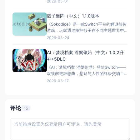
家操控魔镜穿越不同世界，与暗夜精灵、神
2026-05-01
社巫女等角色互动。通过经典三消玩法击败
对手解锁剧情，每次选择影响角色命运并导
骰子迷阵（中文）1.1.0版本
向多结局。Switch版支持触屏操作，便携性
《Sokodice》是一款Switch平台的解谜益智
极佳。IGN暂无评分，但Steam平台好评率高
游戏，玩家通过操控骰子在不同主题世界中
达96%，被誉
解谜，凭借直觉和空间思维破解100+关卡。
2026-03-24
AI：梦境档案 涅槃肇始（中文）1.0.2升
补+5DLC
《AI：梦境档案 涅槃创世》登陆Switch——
双线解谜狂想曲，悬疑与人性的终极交响！
（注：官方定名“涅槃创世”，“肇始”为常见误
2026-03-17
译） 国内名称：AI：梦境档案 涅槃创世
（注：Spike Chunsoft官方中文定名，“涅槃
肇始”为非官方误译） 港台名称：AI：夢境檔
案 涅槃創世（注：官方定名，
评论
15