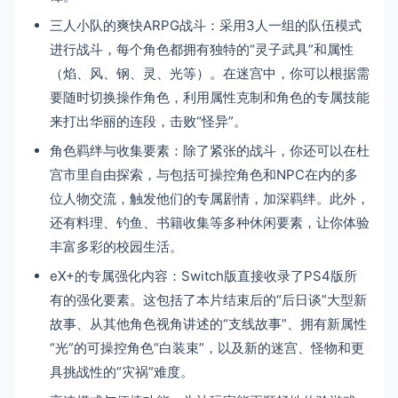
三人小队的爽快ARPG战斗：采用3人一组的队伍模式
进行战斗，每个角色都拥有独特的“灵子武具”和属性
（焰、风、钢、灵、光等）。在迷宫中，你可以根据需
要随时切换操作角色，利用属性克制和角色的专属技能
来打出华丽的连段，击败“怪异”。
角色羁绊与收集要素：除了紧张的战斗，你还可以在杜
宫市里自由探索，与包括可操控角色和NPC在内的多
位人物交流，触发他们的专属剧情，加深羁绊。此外，
还有料理、钓鱼、书籍收集等多种休闲要素，让你体验
丰富多彩的校园生活。
eX+的专属强化内容：Switch版直接收录了PS4版所
有的强化要素。这包括了本片结束后的“后日谈”大型新
故事、从其他角色视角讲述的“支线故事”、拥有新属性
“光”的可操控角色“白装束”，以及新的迷宫、怪物和更
具挑战性的“灾祸”难度。