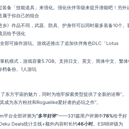
过装备「技能道具」来强化。强化伙伴等级来提升潜能吧！另外
造属于你自己的组合
想乡》作品不同，武器、防具、护身符可以同时最多装备10个。
成员给予强化
全部可操作游玩。游戏还推出了追加伙伴角色DLC「Lotus
式和掌机模式，游戏容量5.7GB。支持日文、英文、简体中文、繁体
d云存档备份。1人游玩
捉了东方宇宙的魅力，同时为地牢探索类型提供了全新的诠释”。
使其成为东方粉丝和Roguelike爱好者的必玩之作”。
team平台全部评测为
“多半好评”
——331篇用户评测中
78%
给予好
Deku Deals统计主线+额外内容时长约
46小时
。ESRB评级为