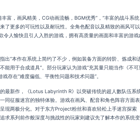
丰富，画风精美，CG动画流畅，BGM优秀”，“丰富的战斗系统
来了更多的可玩性以及耐玩性。全角色配音以及精致的画风可以
一款令人愉快且引人入胜的游戏，拥有高质量的画面和丰富的游戏
指出“本作在系统上简约了不少，例如装备方面的转阶、炼成和
不能用于合成道具”。部分玩家认为游戏“充其量只能当作《不可
出游戏存在“难度偏低、平衡性问题和技术问题”。
作，《Lotus Labyrinth R》以突破传统的超人數队伍系
一同征服迷宫的独特体验。游戏在画风、配音和角色阵容方面表
现两极分化。对于东方Project粉丝和喜欢轻松上手迷宫探索
而追求系列前作般深度与挑战性的玩家则建议先了解本作的系统