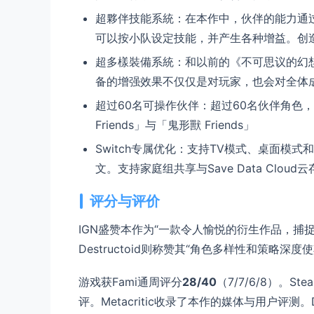
超夥伴技能系統：在本作中，伙伴的能力通
可以按小队设定技能，并产生各种增益。创
超多樣裝備系統：和以前的《不可思议的幻
备的增强效果不仅仅是对玩家，也会对全体
超过60名可操作伙伴：超过60名伙伴角色，
Friends」与「鬼形獸 Friends」
Switch专属优化：支持TV模式、桌面模
文。支持家庭组共享与Save Data Clou
评分与评价
IGN盛赞本作为“一款令人愉悦的衍生作品，捕
Destructoid则称赞其“角色多样性和策略深度
游戏获Fami通周评分
28/40
（7/7/6/8）。S
评。Metacritic收录了本作的媒体与用户评测。