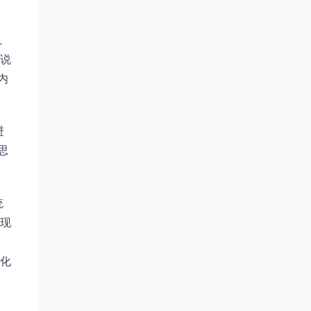
、
说
内
进
思
统
现
变化