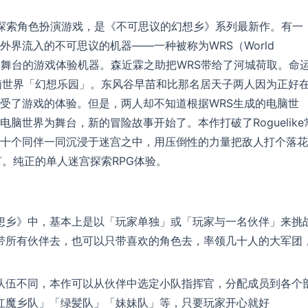
行的迷宫探索角色扮演游戏，是《不可思议的幻想乡》系列最新作。有一
界流入的不可思议的机器——一种被称为WRS（World
电脑世界为舞台的游戏体验机器。森近霖之助把WRS带给了河城荷取。命
脑世界「幻想乐园」。东风谷早苗和比那名居天子两人因为正好
受了游戏的体验。但是，两人却不知道根据WRS生成的电脑世
脑世界为舞台，新的冒险故事开始了。本作打破了Roguelike
十个同伴一同沉浸于迷宫之中，用压倒性的力量把敌人打个落花
言。纯正的单人迷宫探索RPG体验。
想乡》中，基本上是以「玩家单独」或「玩家与一名伙伴」来挑
带所有伙伴去，也可以只带喜欢的角色去，率领几十人的大军团
队伍不同，本作可以从伙伴中选定小队指挥官，分配成员到各个
红魔乡队」「绿髪队」「妹妹队」等，只要玩家开心就好