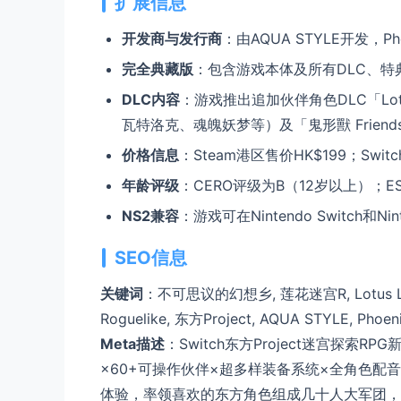
扩展信息
开发商与发行商
：由AQUA STYLE开发，Phoe
完全典藏版
：包含游戏本体及所有DLC、特
DLC内容
：游戏推出追加伙伴角色DLC「Lot
瓦特洛克、魂魄妖梦等）及「鬼形獸 Frie
价格信息
：Steam港区售价HK$199；Swi
年龄评级
：CERO评级为B（12岁以上）；E
NS2兼容
：游戏可在Nintendo Switch和Nin
SEO信息
关键词
：不可思议的幻想乡, 莲花迷宫R, Lotus Labyri
Roguelike, 东方Project, AQUA STYLE, Ph
Meta描述
：Switch东方Project迷宫探索RPG
×60+可操作伙伴×超多样装备系统×全角色配音，F
体验，率领喜欢的东方角色组成几十人大军团，