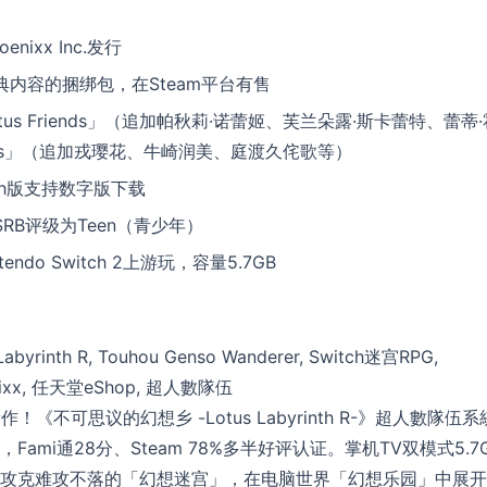
nixx Inc.发行
典内容的捆绑包，在Steam平台有售
us Friends」（追加帕秋莉·诺蕾姬、芙兰朵露·斯卡蕾特、蕾蒂·
nds」（追加戎璎花、牛崎润美、庭渡久侘歌等）
tch版支持数字版下载
SRB评级为Teen（青少年）
tendo Switch 2上游玩，容量5.7GB
nth R, Touhou Genso Wanderer, Switch迷宫RPG,
oenixx, 任天堂eShop, 超人數隊伍
新作！《不可思议的幻想乡 -Lotus Labyrinth R-》超人數隊伍系
ami通28分、Steam 78%多半好评认证。掌机TV双模式5.7
攻克难攻不落的「幻想迷宫」，在电脑世界「幻想乐园」中展开