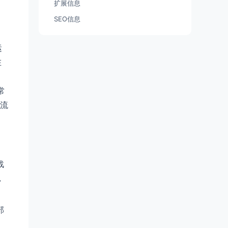
扩展信息
SEO信息
运
在
常
流
战
，
部