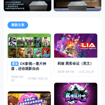
最新文章
莉娅 黑客命运（英文）
OK影视—看片神
置顶
器，还你观影自由
2026-08-06
3
0
0
2026-05-
169
40
0
02